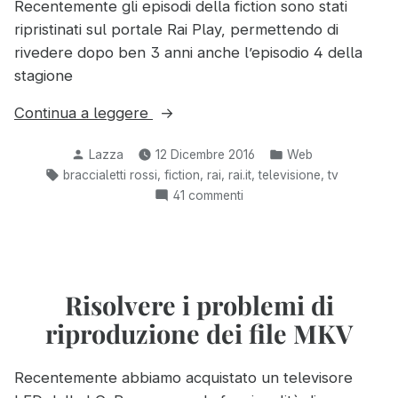
Recentemente gli episodi della fiction sono stati
ripristinati sul portale Rai Play, permettendo di
rivedere dopo ben 3 anni anche l’episodio 4 della
stagione
“Guardare
Continua a leggere
e
Pubblicato
Pubblicato
Lazza
12 Dicembre 2016
Web
scaricare
da
in:
Tag:
,
,
,
,
,
braccialetti rossi
fiction
rai
rai.it
televisione
tv
tutte
su
41 commenti
le
Guardare
stagioni
e
di
scaricare
Braccialetti
tutte
le
Risolvere i problemi di
Rossi
stagioni
da
riproduzione dei file MKV
di
Rai
Braccialetti
Play”
Rossi
Recentemente abbiamo acquistato un televisore
da