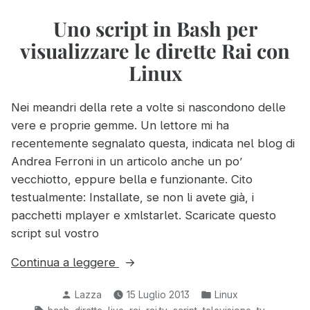
scaricare
per
da
Uno script in Bash per
La7.it”
La7.tv
visualizzare le dirette Rai con
diventa
script
Linux
per
La7.it
Nei meandri della rete a volte si nascondono delle
vere e proprie gemme. Un lettore mi ha
recentemente segnalato questa, indicata nel blog di
Andrea Ferroni in un articolo anche un po’
vecchiotto, eppure bella e funzionante. Cito
testualmente: Installate, se non li avete già, i
pacchetti mplayer e xmlstarlet. Scaricate questo
script sul vostro
“Uno
Continua a leggere
script
Pubblicato
Pubblicato
Lazza
15 Luglio 2013
Linux
in
da
in:
Tag:
,
,
,
,
,
,
,