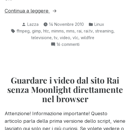
“Scaricare,
Continua a leggere
ritagliare
Pubblicato
Pubblicato
Lazza
14 Novembre 2010
Linux
e
da
in:
Tag:
,
,
,
,
,
,
,
,
ffmpeg
gimp
htc
mimms
mms
rai
rai.tv
streaming
convertire
,
,
,
,
televisione
tv
video
vlc
wildfire
le
su
16 commenti
puntate
Scaricare,
RAI
ritagliare
per
e
convertire
guardarle
le
Guardare i video dal sito Rai
sul
puntate
telefono”
senza Moonlight direttamente
RAI
per
nel browser
guardarle
sul
Attenzione! Informazione importante! Questo
telefono
articolo parla della prima versione dello script, viene
lasciato qui solo per i più curiosi. Se volete vedere o