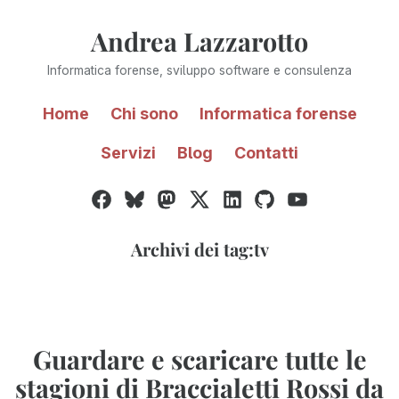
Vai
Andrea Lazzarotto
al
contenuto
Informatica forense, sviluppo software e consulenza
Home
Chi sono
Informatica forense
Servizi
Blog
Contatti
Facebook
Bluesky
Mastodon
Twitter
LinkedIn
GitHub
YouTube
/
X
Archivi dei tag:
tv
Guardare e scaricare tutte le
stagioni di Braccialetti Rossi da