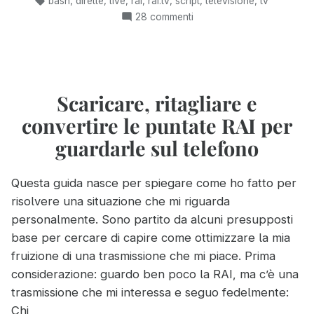
bash
dirette
live
rai
rai.tv
script
televisione
tv
Bash
su
28 commenti
per
Uno
visualizzare
script
le
in
dirette
Bash
per
Scaricare, ritagliare e
Rai
visualizzare
con
convertire le puntate RAI per
le
Linux”
dirette
guardarle sul telefono
Rai
con
Questa guida nasce per spiegare come ho fatto per
Linux
risolvere una situazione che mi riguarda
personalmente. Sono partito da alcuni presupposti
base per cercare di capire come ottimizzare la mia
fruizione di una trasmissione che mi piace. Prima
considerazione: guardo ben poco la RAI, ma c’è una
trasmissione che mi interessa e seguo fedelmente:
Chi