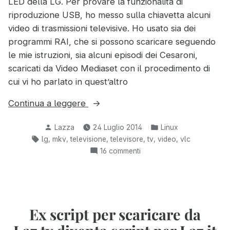
LED della LG. Per provare la funzionalità di
Rai
riproduzione USB, ho messo sulla chiavetta alcuni
Play
video di trasmissioni televisive. Ho usato sia dei
programmi RAI, che si possono scaricare seguendo
le mie istruzioni, sia alcuni episodi dei Cesaroni,
scaricati da Video Mediaset con il procedimento di
cui vi ho parlato in quest’altro
“Risolvere
Continua a leggere
i
Pubblicato
Pubblicato
Lazza
24 Luglio 2014
Linux
problemi
da
in:
Tag:
,
,
,
,
,
,
lg
mkv
televisione
televisore
tv
video
vlc
di
su
16 commenti
riproduzione
Risolvere
dei
i
file
problemi
MKV”
di
riproduzione
Ex script per scaricare da
dei
file