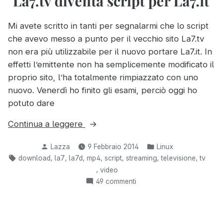
La7.tv diventa script per La7.it
MKV
Mi avete scritto in tanti per segnalarmi che lo script
che avevo messo a punto per il vecchio sito La7.tv
non era più utilizzabile per il nuovo portare La7.it. In
effetti l’emittente non ha semplicemente modificato il
proprio sito, l’ha totalmente rimpiazzato con uno
nuovo. Venerdì ho finito gli esami, perciò oggi ho
potuto dare
“Ex
Continua a leggere
script
Pubblicato
Pubblicato
Lazza
9 Febbraio 2014
Linux
per
da
in:
Tag:
,
,
,
,
,
,
,
download
la7
la7d
mp4
script
streaming
televisione
tv
scaricare
,
video
da
su
49 commenti
La7.tv
Ex
diventa
script
script
per