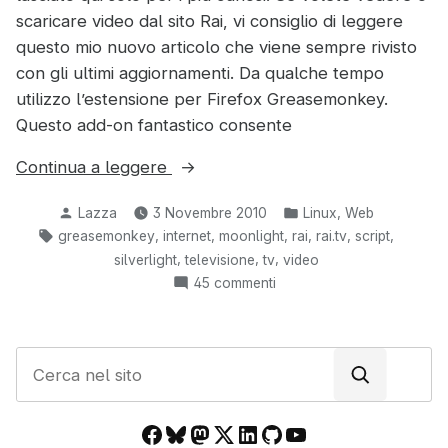
scaricare video dal sito Rai, vi consiglio di leggere
questo mio nuovo articolo che viene sempre rivisto
con gli ultimi aggiornamenti. Da qualche tempo
utilizzo l’estensione per Firefox Greasemonkey.
Questo add-on fantastico consente
“Guardare
Continua a leggere
i
Pubblicato
Pubblicato
,
Lazza
3 Novembre 2010
Linux
Web
video
da
in:
Tag:
,
,
,
,
,
,
greasemonkey
internet
moonlight
rai
rai.tv
script
dal
,
,
,
silverlight
televisione
tv
video
sito
su
45 commenti
Rai
Guardare
senza
i
Moonlight
video
C
dal
direttamente
e
sito
nel
r
Rai
browser”
Facebook
Bluesky
Mastodon
X
LinkedIn
GitHub
YouTube
c
senza