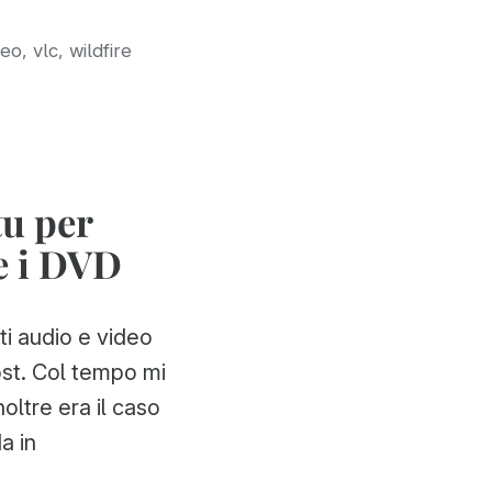
,
,
deo
vlc
wildfire
tu per
 e i DVD
ati audio e video
st. Col tempo mi
oltre era il caso
a in