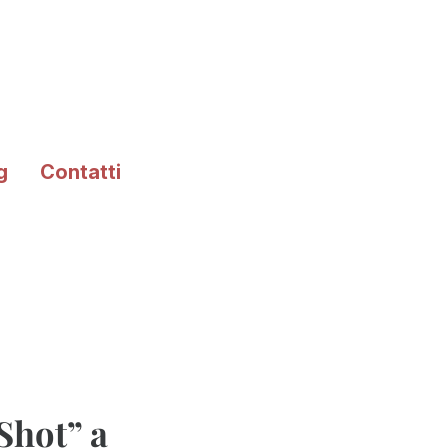
g
Contatti
Shot” a