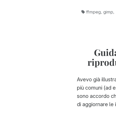
Tag:
,
,
ffmpeg
gimp
Guida
riprodu
Avevo già illustr
più comuni (ad 
sono accordo che
di aggiornare le 