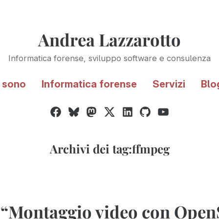
Andrea Lazzarotto
Informatica forense, sviluppo software e consulenza
 sono
Informatica forense
Servizi
Blo
Facebook
Bluesky
Mastodon
Twitter
LinkedIn
GitHub
YouTube
/
X
Archivi dei tag:
ffmpeg
 “Montaggio video con Open