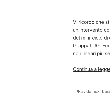
Vi ricordo che s
un intervento c
del mini-ciclo d
GrappaLUG. Ecco 
non lineari più s
Continua a legg
Tag:
,
avidemux
bas