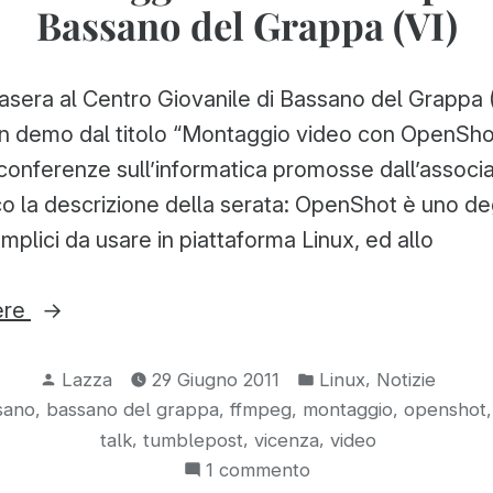
Bassano del Grappa (VI)
tasera al Centro Giovanile di Bassano del Grappa 
on demo dal titolo “Montaggio video con OpenSho
i conferenze sull’informatica promosse dall’associ
la descrizione della serata: OpenShot è uno deg
emplici da usare in piattaforma Linux, ed allo
“Serata
ere
“Montaggio
Pubblicato
Pubblicato
video
,
Lazza
29 Giugno 2011
Linux
Notizie
da
in:
,
,
,
,
sano
bassano del grappa
ffmpeg
montaggio
openshot
con
,
,
,
talk
tumblepost
vicenza
video
OpenShot”
su
1 commento
a