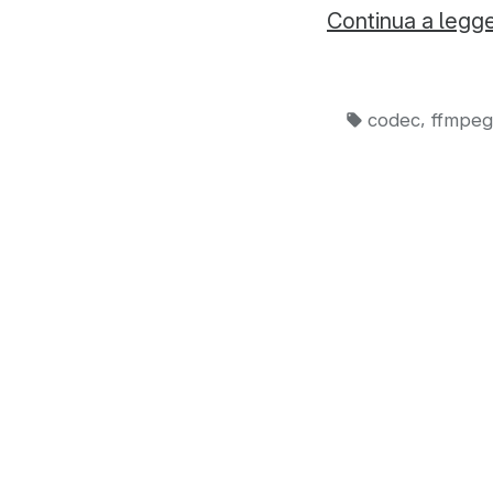
Continua a legg
Tag:
,
codec
ffmpeg