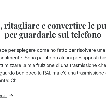
Serata
Bassano
“Montaggio
del
video
con
Grappa
, ritagliare e convertire le p
OpenShot”
(VI)”
per guardarle sul telefono
a
Bassano
del
ce per spiegare come ho fatto per risolvere una
Grappa
(VI)
onalmente. Sono partito da alcuni presupposti ba
ttimizzare la mia fruizione di una trasmissione ch
guardo ben poco la RAI, ma c’è una trasmissione 
nte: Chi
“Scaricare,
ere
ritagliare