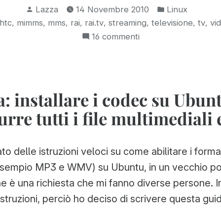
Pubblicato
Pubblicato
e
Lazza
14 Novembre 2010
Linux
da
in:
,
,
,
,
,
,
,
,
htc
mimms
mms
rai
rai.tv
streaming
televisione
tv
vi
convertire
su
16 commenti
le
Scaricare,
puntate
ritagliare
RAI
e
convertire
per
: installare i codec su Ubun
le
guardarle
rre tutti i file multimediali
puntate
sul
RAI
telefono”
per
ato delle istruzioni veloci su come abilitare i form
guardarle
sul
esempio MP3 e WMV) su Ubuntu, in un vecchio po
telefono
 è una richiesta che mi fanno diverse persone. In
istruzioni, perciò ho deciso di scrivere questa guid