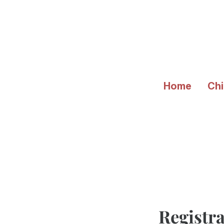
Vai
al
contenuto
Home
Chi
Registra