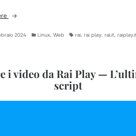
“Registrare
ere
i
Pubblicato
Tag:
video
,
,
,
,
bbraio 2024
Linux
Web
rai
rai play
rai.it
raiplay.i
in:
di
Rai
Play
e i video da Rai Play — L’ul
usando
script
Stacher”