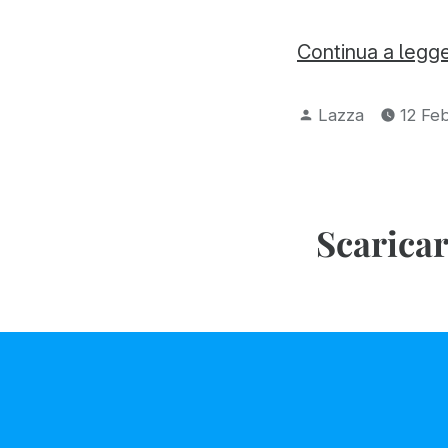
Continua a legg
Pubblicato
Lazza
12 Fe
da
Scaricar