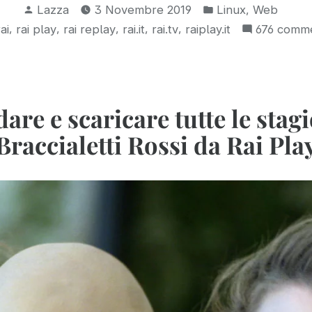
Pubblicato
Pubblicato
video
,
Lazza
3 Novembre 2019
Linux
Web
da
in:
Tag:
,
,
,
,
,
rai
rai play
rai replay
rai.it
rai.tv
raiplay.it
676 comme
da
Rai
Play
—
are e scaricare tutte le stagi
L’ultimissimo
Braccialetti Rossi da Rai Pla
script”