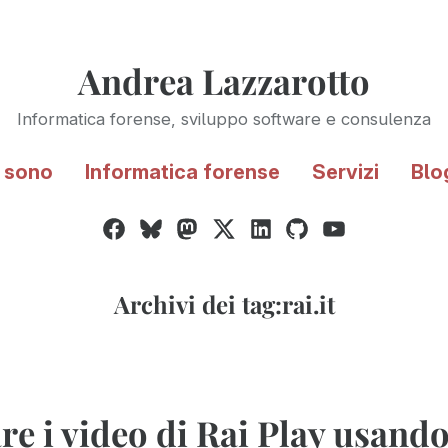
Andrea Lazzarotto
Informatica forense, sviluppo software e consulenza
 sono
Informatica forense
Servizi
Blo
Facebook
Bluesky
Mastodon
Twitter
LinkedIn
GitHub
YouTube
/
X
Archivi dei tag:
rai.it
re i video di Rai Play usand