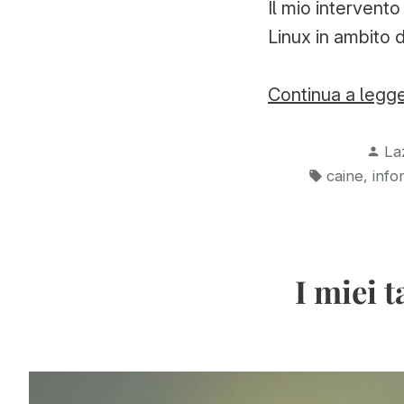
Il mio intervento
Linux in ambito d
Continua a legg
Pu
La
da
Tag:
,
caine
info
I miei 