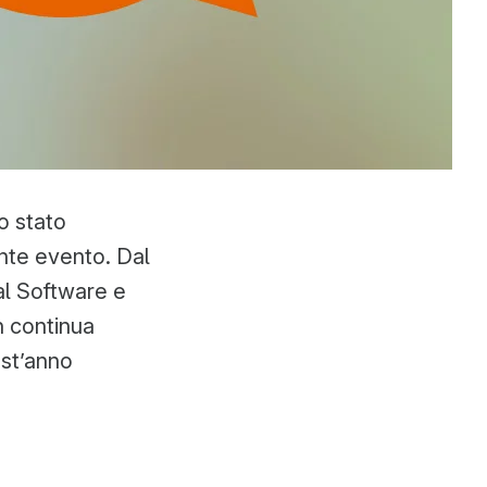
o stato
nte evento. Dal
 al Software e
n continua
est’anno