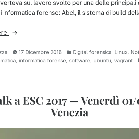
 verteva sul lavoro svolto per una delle principali 
i informatica forense: Abel, il sistema di build d
“Abel,
ere
il
bblicato
Pubblicato
sistema
,
,
zza
17 Dicembre 2018
Digital forensics
Linux
Not
in:
,
,
,
,
rmatica
informatica forense
software
ubuntu
vagrant
di
build
della
nuova
talk a ESC 2017 — Venerdì 01/
CAINE
Venezia
—
Video
e