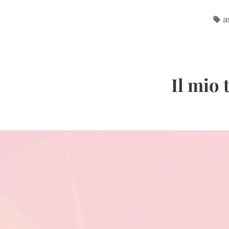
T
a
Il mio