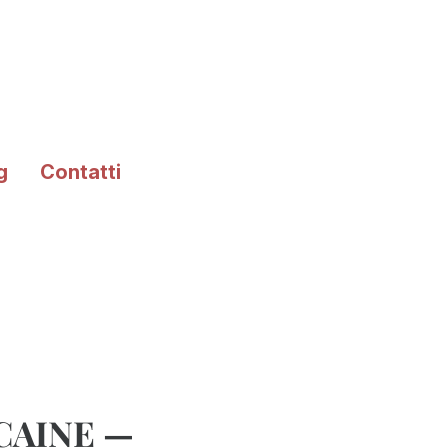
g
Contatti
a CAINE —