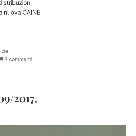
distribuzioni
ella nuova CAINE
izie
su
9 commenti
Abel,
il
sistema
di
09/2017,
build
della
nuova
CAINE
—