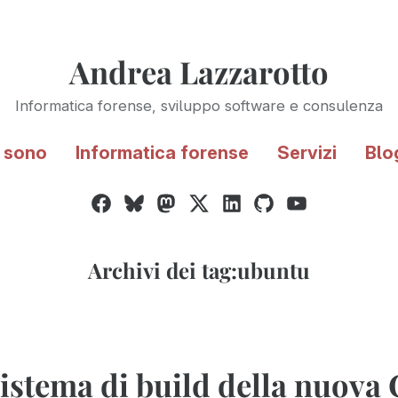
Andrea Lazzarotto
Informatica forense, sviluppo software e consulenza
 sono
Informatica forense
Servizi
Blo
Facebook
Bluesky
Mastodon
Twitter
LinkedIn
GitHub
YouTube
/
X
Archivi dei tag:
ubuntu
 sistema di build della nuov