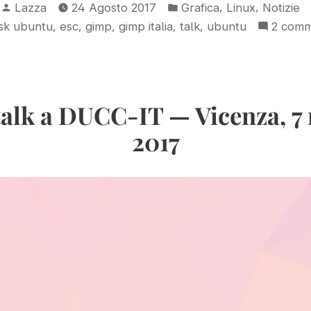
Pubblicato
Pubblicato
talk
,
,
Lazza
24 Agosto 2017
Grafica
Linux
Notizie
da
in:
ag:
,
,
,
,
,
sk ubuntu
esc
gimp
gimp italia
talk
ubuntu
2 comm
a
ESC
2017
—
 talk a DUCC-IT — Vicenza, 7
Venerdì
2017
01/09/2017,
Venezia”