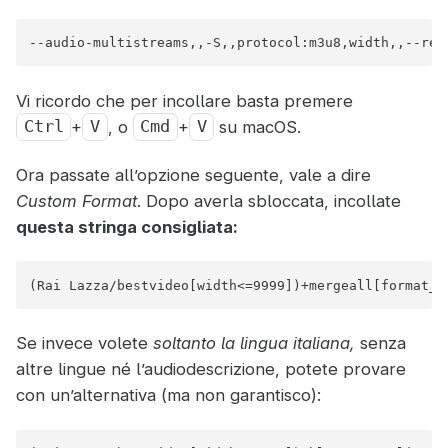
--audio-multistreams,,-S,,protocol:m3u8,width,,--rem
Vi ricordo che per incollare basta premere
+
, o
+
su macOS.
Ctrl
V
Cmd
V
Ora passate all’opzione seguente, vale a dire
Custom Format
. Dopo averla sbloccata, incollate
questa stringa consigliata:
(Rai Lazza/bestvideo[width<=9999])+mergeall[format_i
Se invece volete
soltanto la lingua italiana,
senza
altre lingue né l’audiodescrizione, potete provare
con un’alternativa (ma non garantisco):