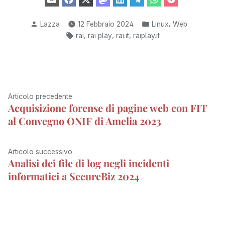
Share
Share
Share
Share
Share
Share
Share
Share
E
F
X
M
L
T
W
P
on
on
on
on
on
on
on
on
m
a
(
a
i
e
h
o
a
c
T
s
n
l
a
c
i
e
w
t
k
e
t
k
Pubblicato
Pubblicato
,
Lazza
12 Febbraio 2024
Linux
Web
l
b
i
o
e
g
s
e
da
in:
Tag:
o
t
d
d
r
A
t
,
,
,
rai
rai play
rai.it
raiplay.it
o
t
o
I
a
p
k
e
n
n
m
p
r
)
Navigazione
Articolo
Articolo precedente
Acquisizione forense di pagine web con FIT
articoli
precedente:
al Convegno ONIF di Amelia 2023
Articolo
Articolo successivo
Analisi dei file di log negli incidenti
successivo:
informatici a SecureBiz 2024