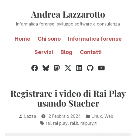
Vai
Andrea Lazzarotto
al
contenuto
Informatica forense, sviluppo software e consulenza
Home
Chi sono
Informatica forense
Servizi
Blog
Contatti
Facebook
Bluesky
Mastodon
Twitter
LinkedIn
GitHub
YouTube
/
X
Registrare i video di Rai Play
usando Stacher
Pubblicato
Pubblicato
,
Lazza
12 Febbraio 2024
Linux
Web
da
in:
Tag:
,
,
,
rai
rai play
rai.it
raiplay.it