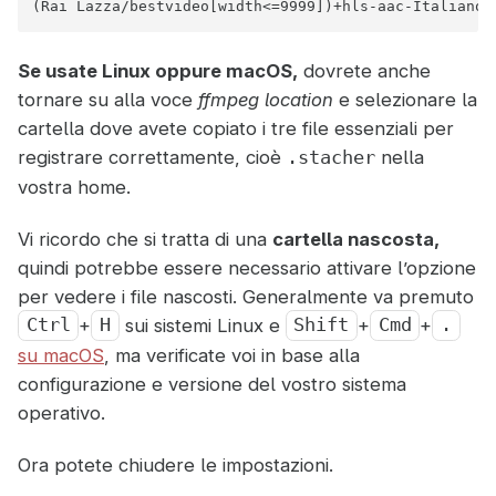
(Rai Lazza/bestvideo[width<=9999])+hls-aac-Italiano/
Se usate Linux oppure macOS,
dovrete anche
tornare su alla voce
ffmpeg location
e selezionare la
cartella dove avete copiato i tre file essenziali per
registrare correttamente, cioè
nella
.stacher
vostra home.
Vi ricordo che si tratta di una
cartella nascosta,
quindi potrebbe essere necessario attivare l’opzione
per vedere i file nascosti. Generalmente va premuto
+
sui sistemi Linux e
+
+
Ctrl
H
Shift
Cmd
.
su macOS
, ma verificate voi in base alla
configurazione e versione del vostro sistema
operativo.
Ora potete chiudere le impostazioni.