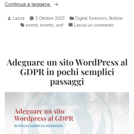
“Acquisizione
Continua a leggere
forense
Pubblicato
Pubblicato
,
Lazza
3 Ottobre 2023
Digital forensics
Notizie
di
da
in:
Tag:
,
,
su
eventi
evento
onif
Lascia un commento
pagine
Acquisizi
web
forense
con
di
FIT
pagine
web
al
Adeguare un sito WordPress al
con
Convegno
GDPR in pochi semplici
FIT
ONIF
al
passaggi
di
Convegn
Amelia
ONIF
2023”
di
Amelia
2023