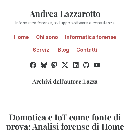
Vai
Andrea Lazzarotto
al
contenuto
Informatica forense, sviluppo software e consulenza
Home
Chi sono
Informatica forense
Servizi
Blog
Contatti
Facebook
Bluesky
Mastodon
Twitter
LinkedIn
GitHub
YouTube
/
X
Archivi dell'autore:
Lazza
Domotica e IoT come fonte di
prova: Analisi forense di Home