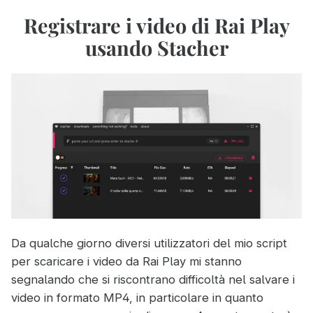
informatici
di
log
Registrare i video di Rai Play
a
negli
SecureBiz
usando Stacher
incidenti
2024”
informatici
a
SecureBiz
2024
Da qualche giorno diversi utilizzatori del mio script
per scaricare i video da Rai Play mi stanno
segnalando che si riscontrano difficoltà nel salvare i
video in formato MP4, in particolare in quanto