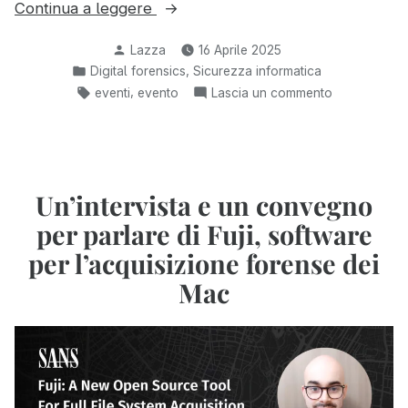
“Intervento
Continua a leggere
sulla
Pubblicato
Lazza
16 Aprile 2025
Web
da
Pubblicato
,
Digital forensics
Sicurezza informatica
Forensics
in:
Tag:
,
su
eventi
evento
Lascia un commento
al
Intervento
convegno
sulla
MSAB
Web
di
Forensics
al
Un’intervista e un convegno
Milano
convegno
2025”
per parlare di Fuji, software
MSAB
di
per l’acquisizione forense dei
Milano
Mac
2025