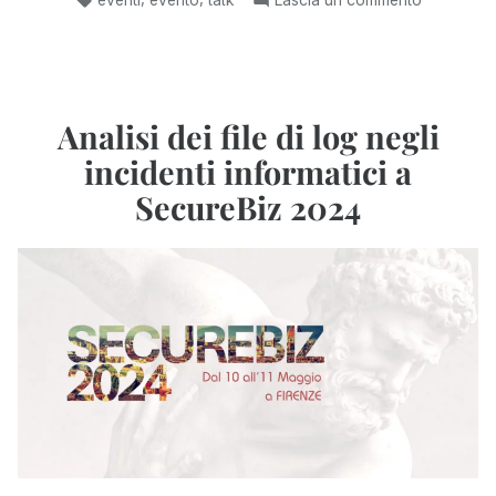
convegno
Un’intervis
per
e
parlare
un
di
convegno
per
Fuji,
Analisi dei file di log negli
parlare
software
incidenti informatici a
di
per
Fuji,
SecureBiz 2024
l’acquisizione
software
forense
per
dei
l’acquisiz
forense
Mac”
dei
Mac