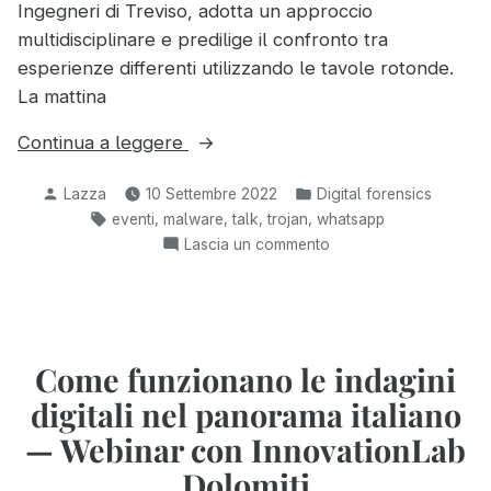
Ingegneri di Treviso, adotta un approccio
multidisciplinare e predilige il confronto tra
esperienze differenti utilizzando le tavole rotonde.
La mattina
“Messaggi
Continua a leggere
WhatsApp
Pubblicato
Pubblicato
Lazza
10 Settembre 2022
Digital forensics
falsificati
da
in:
Tag:
,
,
,
,
eventi
malware
talk
trojan
whatsapp
e
su
Lascia un commento
trojan
Messaggi
di
WhatsApp
stato
falsificati
a
e
trojan
Come funzionano le indagini
Treviso
di
Forensic
digitali nel panorama italiano
stato
2022”
a
— Webinar con InnovationLab
Treviso
Dolomiti
Forensic