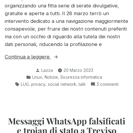
organizzando una fitta serie di serate divulgative,
gratuite e aperte a tutti. Il 28 marzo terrò un
intervento dedicato a una navigazione maggiormente
consapevole, per fruire dei nostri contenuti preferiti
ma con un occhio di riguardo alla tutela dei nostri
dati personali, riducendo la profilazione e
“Tutelare
Continua a leggere
la
Pubblicato
Lazza
20 Marzo 2023
propria
da
Pubblicato
,
,
Linux
Notizie
Sicurezza informatica
privacy
in:
Tag:
,
,
,
su
LUG
privacy
social network
talk
3 commenti
senza
Tutelar
sforzo
la
con
propria
i
privacy
senza
Messaggi WhatsApp falsificati
frontend
sforzo
alternativi”
e trojan di stato a Treviso
con