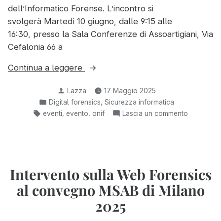
dell’Informatico Forense. L’incontro si
svolgerà Martedì 10 giugno, dalle 9:15 alle
16:30, presso la Sala Conferenze di Assoartigiani, Via
Cefalonia 66 a
“Domotica
Continua a leggere
e
Pubblicato
Lazza
17 Maggio 2025
IoT
da
Pubblicato
,
Digital forensics
Sicurezza informatica
come
in:
Tag:
,
,
su
eventi
evento
onif
Lascia un commento
fonte
Domotica
di
e
prova:
IoT
Analisi
come
fonte
Intervento sulla Web Forensics
forense
di
di
al convegno MSAB di Milano
prova:
Home
Analisi
2025
Assistant”
forense