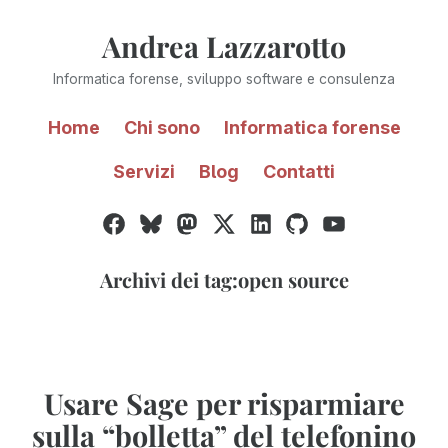
Vai
Andrea Lazzarotto
al
contenuto
Informatica forense, sviluppo software e consulenza
Home
Chi sono
Informatica forense
Servizi
Blog
Contatti
Facebook
Bluesky
Mastodon
Twitter
LinkedIn
GitHub
YouTube
/
X
Archivi dei tag:
open source
Usare Sage per risparmiare
sulla “bolletta” del telefonino