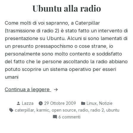
sulla
Ubuntu alla radio
“bolletta”
del
Come molti di voi sapranno, a Caterpillar
telefonino
(trasmissione di radio 2) è stato fatto un intervento di
presentazione su Ubuntu. Alcuni si sono lamentati di
un presunto pressapochismo o cose strane, io
personalmente sono molto contento e soddisfatto
del fatto che le persone ascoltando la radio abbiano
potuto scoprire un sistema operativo per esseri
umani
“Ubuntu
Continua a leggere
alla
Pubblicato
Pubblicato
,
Lazza
29 Ottobre 2009
Linux
Notizie
radio”
da
in:
Tag:
,
,
,
,
,
caterpillar
karmic
open source
radio
radio 2
ubuntu
su
6 commenti
Ubuntu
alla