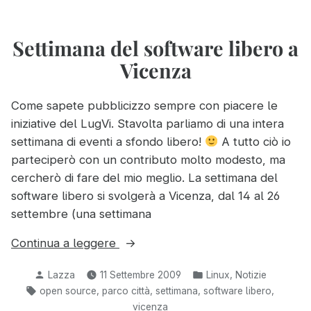
radio
Settimana del software libero a
Vicenza
Come sapete pubblicizzo sempre con piacere le
iniziative del LugVi. Stavolta parliamo di una intera
settimana di eventi a sfondo libero!
A tutto ciò io
parteciperò con un contributo molto modesto, ma
cercherò di fare del mio meglio. La settimana del
software libero si svolgerà a Vicenza, dal 14 al 26
settembre (una settimana
“Settimana
Continua a leggere
del
Pubblicato
Pubblicato
,
Lazza
11 Settembre 2009
Linux
Notizie
software
da
in:
Tag:
,
,
,
,
open source
parco città
settimana
software libero
libero
vicenza