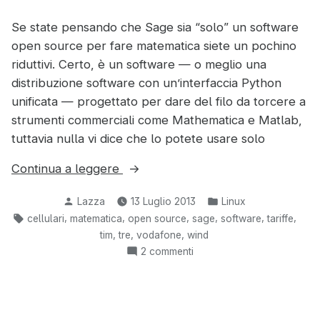
Se state pensando che Sage sia “solo” un software
open source per fare matematica siete un pochino
riduttivi. Certo, è un software — o meglio una
distribuzione software con un’interfaccia Python
unificata — progettato per dare del filo da torcere a
strumenti commerciali come Mathematica e Matlab,
tuttavia nulla vi dice che lo potete usare solo
“Usare
Continua a leggere
Sage
Pubblicato
Pubblicato
Lazza
13 Luglio 2013
Linux
per
da
in:
Tag:
,
,
,
,
,
,
cellulari
matematica
open source
sage
software
tariffe
risparmiare
,
,
,
tim
tre
vodafone
wind
sulla
su
2 commenti
“bolletta”
Usare
del
Sage
telefonino”
per
risparmiare