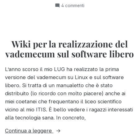
a
su
4 commenti
Vicenza”
Settimana
del
software
libero
a
Wiki per la realizzazione del
Vicenza
vademecum sul software libero
L’anno scorso il mio LUG ha realizzato la prima
versione del vademecum su Linux e sul software
libero. Si tratta di un manualetto che è stato
distribuito (lo ricordo con molto piacere) anche ai
miei coetanei che frequentano il liceo scientifico
vicino al mio ITIS. È bello vedere i ragazzi interessati
alla tecnologia sana. In concreto,
“Wiki
Continua a leggere
per