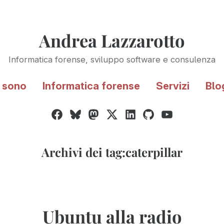
Andrea Lazzarotto
Informatica forense, sviluppo software e consulenza
 sono
Informatica forense
Servizi
Blo
Facebook
Bluesky
Mastodon
Twitter
LinkedIn
GitHub
YouTube
/
X
Archivi dei tag:
caterpillar
Ubuntu alla radio