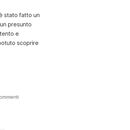
è stato fatto un
i un presunto
tento e
potuto scoprire
su
commenti
Ubuntu
alla
radio