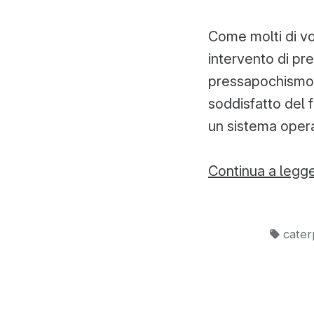
Come molti di voi
intervento di pr
pressapochismo 
soddisfatto del 
un sistema opera
Continua a legg
Tag:
caterp