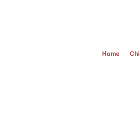
Vai
al
contenuto
Home
Chi