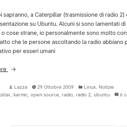
 sapranno, a Caterpillar (trasmissione di radio 2) 
esentazione su Ubuntu. Alcuni si sono lamentati d
o cose strane, io personalmente sono molto con
fatto che le persone ascoltando la radio abbiano 
tivo per esseri umani
“Ubuntu
ere
alla
Pubblicato
Pubblicato
radio”
,
Lazza
29 Ottobre 2009
Linux
Notizie
da
in:
,
,
,
,
,
illar
karmic
open source
radio
radio 2
ubuntu
6 