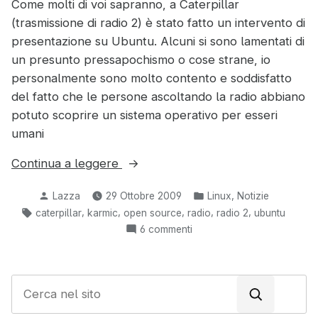
Come molti di voi sapranno, a Caterpillar
(trasmissione di radio 2) è stato fatto un intervento di
presentazione su Ubuntu. Alcuni si sono lamentati di
un presunto pressapochismo o cose strane, io
personalmente sono molto contento e soddisfatto
del fatto che le persone ascoltando la radio abbiano
potuto scoprire un sistema operativo per esseri
umani
“Ubuntu
Continua a leggere
alla
Pubblicato
Pubblicato
,
Lazza
29 Ottobre 2009
Linux
Notizie
radio”
da
in:
Tag:
,
,
,
,
,
caterpillar
karmic
open source
radio
radio 2
ubuntu
su
6 commenti
Ubuntu
alla
radio
C
e