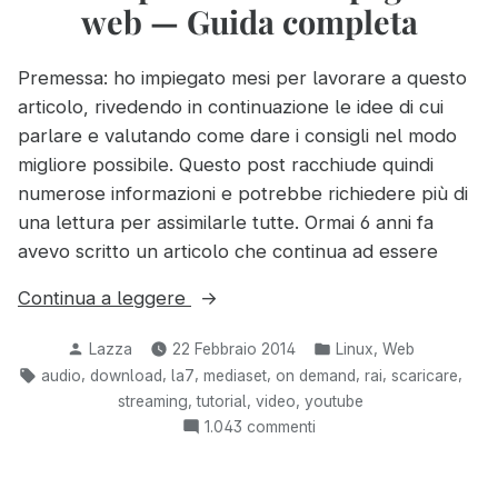
web — Guida completa
Premessa: ho impiegato mesi per lavorare a questo
articolo, rivedendo in continuazione le idee di cui
parlare e valutando come dare i consigli nel modo
migliore possibile. Questo post racchiude quindi
numerose informazioni e potrebbe richiedere più di
una lettura per assimilarle tutte. Ormai 6 anni fa
avevo scritto un articolo che continua ad essere
“Scaricare
Continua a leggere
i
Pubblicato
Pubblicato
,
Lazza
22 Febbraio 2014
Linux
Web
contenuti
da
in:
Tag:
,
,
,
,
,
,
,
audio
download
la7
mediaset
on demand
rai
scaricare
audio
,
,
,
streaming
tutorial
video
youtube
e
su
1.043 commenti
video
Scaricare
presenti
i