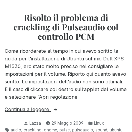
nelle
contenuti
audio
pagine
e
Risolto il problema di
web
video
—
crackling di Pulseaudio col
presenti
Guida
nelle
controllo PCM
completa”
pagine
web
Come ricorderete al tempo in cui avevo scritto la
—
guida per l’installazione di Ubuntu sul mio Dell XPS
Guida
completa
M1530, ero stato molto preciso nel consigliare le
impostazioni per il volume. Riporto qui quanto avevo
scritto: Le impostazioni dell’audio non sono ottimali.
È il caso di cliccare col destro sull’applet del volume
e selezionare “Apri regolazione
“Risolto
Continua a leggere
il
Pubblicato
Pubblicato
Lazza
29 Maggio 2009
Linux
problema
da
in:
Tag:
,
,
,
,
,
,
audio
crackling
gnome
pulse
pulseaudio
sound
ubuntu