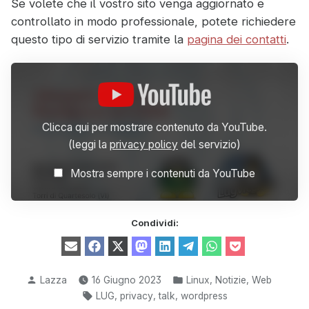
Se volete che il vostro sito venga aggiornato e
controllato in modo professionale, potete richiedere
questo tipo di servizio tramite la
pagina dei contatti
.
Display
“Adeguare
un
sito
WordPress
Clicca qui per mostrare contenuto da YouTube.
al
(leggi la
privacy policy
del servizio)
GDPR
–
Andrea
Mostra sempre i contenuti da YouTube
Lazzarotto”
from
YouTube
Condividi:
Share
Share
Share
Share
Share
Share
Share
Share
E
F
X
M
L
T
W
P
on
on
on
on
on
on
on
on
m
a
(
a
i
e
h
o
a
c
T
s
n
l
a
c
i
e
w
t
k
e
t
k
Pubblicato
Pubblicato
,
,
Lazza
16 Giugno 2023
Linux
Notizie
Web
l
b
i
o
e
g
s
e
da
in:
Tag:
o
t
d
d
r
A
t
,
,
,
LUG
privacy
talk
wordpress
o
t
o
I
a
p