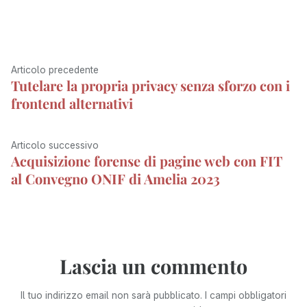
k
e
n
n
m
p
r
)
Navigazione
Articolo
Articolo precedente
Tutelare la propria privacy senza sforzo con i
articoli
precedente:
frontend alternativi
Articolo
Articolo successivo
Acquisizione forense di pagine web con FIT
successivo:
al Convegno ONIF di Amelia 2023
Lascia un commento
Il tuo indirizzo email non sarà pubblicato.
I campi obbligatori