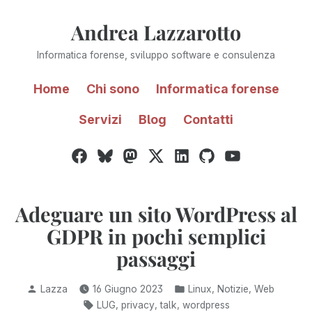
Vai
Andrea Lazzarotto
al
contenuto
Informatica forense, sviluppo software e consulenza
Home
Chi sono
Informatica forense
Servizi
Blog
Contatti
Facebook
Bluesky
Mastodon
Twitter
LinkedIn
GitHub
YouTube
/
X
Adeguare un sito WordPress al
GDPR in pochi semplici
passaggi
Pubblicato
Pubblicato
,
,
Lazza
16 Giugno 2023
Linux
Notizie
Web
da
in:
Tag:
,
,
,
LUG
privacy
talk
wordpress