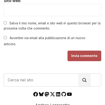
Sito web
Salva il mio nome, email e sito web in questo browser per la
prossima volta che commento.
Avvertimi via email alla pubblicazione di un nuovo
articolo.
C
e
r
Facebook
Bluesky
Mastodon
X
LinkedIn
GitHub
YouTube
c
a