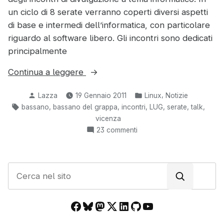
un ciclo di 8 serate verranno coperti diversi aspetti
di base e intermedi dell’informatica, con particolare
riguardo al software libero. Gli incontri sono dedicati
principalmente
“Incontri
Continua a leggere
base
Pubblicato
Pubblicato
,
Lazza
19 Gennaio 2011
Linux
Notizie
di
da
in:
Tag:
,
,
,
,
,
,
bassano
bassano del grappa
incontri
LUG
serate
talk
informatica
vicenza
libera
su
23 commenti
2011
Incontri
–
base
Bassano
di
C
informatica
del
e
libera
Grappa
r
2011
(VI)”
Facebook
Bluesky
Mastodon
X
LinkedIn
GitHub
YouTube
c
–
Bassano
a