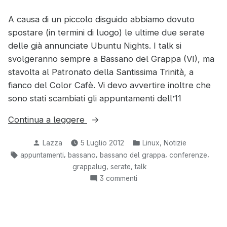
A causa di un piccolo disguido abbiamo dovuto
spostare (in termini di luogo) le ultime due serate
delle già annunciate Ubuntu Nights. I talk si
svolgeranno sempre a Bassano del Grappa (VI), ma
stavolta al Patronato della Santissima Trinità, a
fianco del Color Cafè. Vi devo avvertire inoltre che
sono stati scambiati gli appuntamenti dell’11
“Le
Continua a leggere
Ubuntu
Pubblicato
Pubblicato
,
Lazza
5 Luglio 2012
Linux
Notizie
Nights
da
in:
Tag:
,
,
,
,
appuntamenti
bassano
bassano del grappa
conferenze
cambiano
,
,
grappalug
serate
talk
location!”
su
3 commenti
Le
Ubuntu
Nights
cambiano