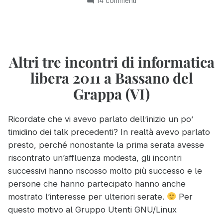
su
14 commenti
Grappa
Ubuntu
(VI)”
Nights
a
Bassano
del
Altri tre incontri di informatica
Grappa
libera 2011 a Bassano del
(VI)
Grappa (VI)
Ricordate che vi avevo parlato dell’inizio un po’
timidino dei talk precedenti? In realtà avevo parlato
presto, perché nonostante la prima serata avesse
riscontrato un’affluenza modesta, gli incontri
successivi hanno riscosso molto più successo e le
persone che hanno partecipato hanno anche
mostrato l’interesse per ulteriori serate.
Per
questo motivo al Gruppo Utenti GNU/Linux