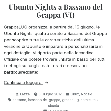
location!
Ubuntu Nights a Bassano del
Grappa (VI)
GrappaLUG organizza, a partire dal 13 giugno, le
Ubuntu Nights: quattro serate a Bassano del Grappa
per scoprire tutte le caratteristiche dell’ultima
versione di Ubuntu e imparare a personalizzarla in
ogni dettaglio. Vi riporto parte della locandina
ufficiale che potete trovare linkata in basso per tutti
i dettagli su luoghi, date, orari e descrizioni
particolareggiate:
“Ubuntu
Continua a leggere
Nights
Pubblicato
Pubblicato
,
Lazza
5 Giugno 2012
Linux
Notizie
a
da
in:
Tag:
,
,
,
,
,
bassano
bassano del grappa
grappalug
serate
talk
Bassano
ubuntu
del