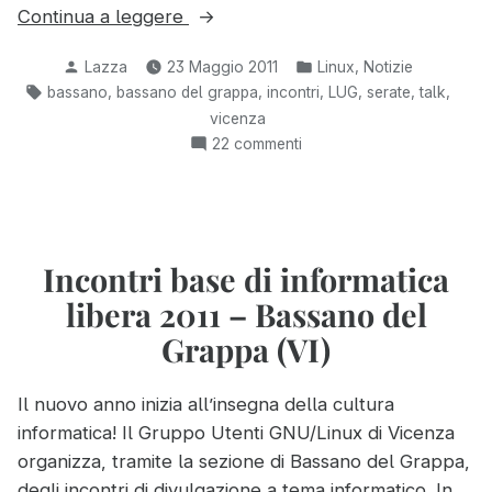
“Altri
Continua a leggere
tre
Pubblicato
Pubblicato
,
Lazza
23 Maggio 2011
Linux
Notizie
incontri
da
in:
Tag:
,
,
,
,
,
,
bassano
bassano del grappa
incontri
LUG
serate
talk
di
vicenza
informatica
su
22 commenti
libera
Altri
2011
tre
a
incontri
di
Bassano
informatica
Incontri base di informatica
del
libera
Grappa
libera 2011 – Bassano del
2011
(VI)”
a
Grappa (VI)
Bassano
del
Il nuovo anno inizia all’insegna della cultura
Grappa
informatica! Il Gruppo Utenti GNU/Linux di Vicenza
(VI)
organizza, tramite la sezione di Bassano del Grappa,
degli incontri di divulgazione a tema informatico. In