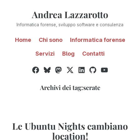
Vai
Andrea Lazzarotto
al
contenuto
Informatica forense, sviluppo software e consulenza
Home
Chi sono
Informatica forense
Servizi
Blog
Contatti
Facebook
Bluesky
Mastodon
Twitter
LinkedIn
GitHub
YouTube
/
X
Archivi dei tag:
serate
Le Ubuntu Nights cambiano
location!