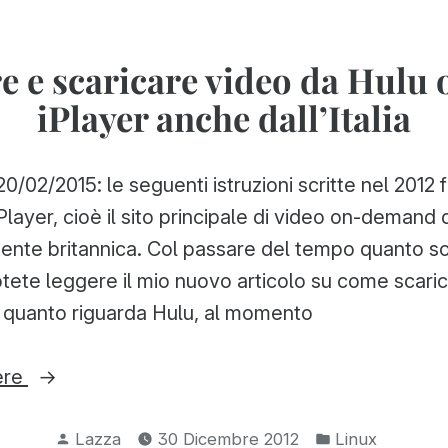
to
and
download
BBC
radio
 e scaricare video da Hulu
iPlayer
programmes”
iPlayer anche dall’Italia
videos
and
radio
/02/2015: le seguenti istruzioni scritte nel 2012
programmes
layer, cioè il sito principale di video on-demand d
ente britannica. Col passare del tempo quanto scr
otete leggere il mio nuovo articolo su come scaric
r quanto riguarda Hulu, al momento
“Guardare
ere
e
Pubblicato
Pubblicato
scaricare
Lazza
30 Dicembre 2012
Linux