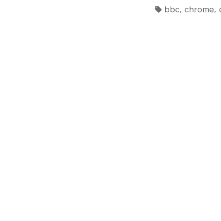
Tag:
,
,
bbc
chrome