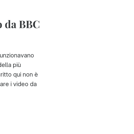
 o da BBC
 funzionavano
ella più
itto qui non è
are i video da