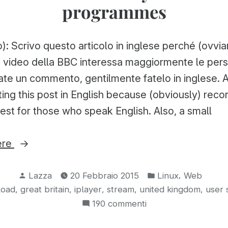
programmes
o): Scrivo questo articolo in inglese perché (ovvi
ei video della BBC interessa maggiormente le per
iate un commento, gentilmente fatelo in inglese. 
riting this post in English because (obviously) rec
rest for those who speak English. Also, a small
“How
ere
to
Pubblicato
Pubblicato
download
,
Lazza
20 Febbraio 2015
Linux
Web
da
in:
,
,
,
,
,
load
great britain
iplayer
stream
united kingdom
user 
BBC
su
190 commenti
iPlayer
How
videos