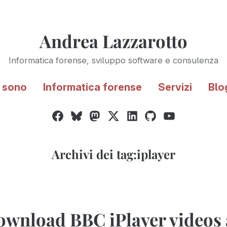
Andrea Lazzarotto
Informatica forense, sviluppo software e consulenza
 sono
Informatica forense
Servizi
Blo
Facebook
Bluesky
Mastodon
Twitter
LinkedIn
GitHub
YouTube
/
X
Archivi dei tag:
iplayer
ownload BBC iPlayer videos 