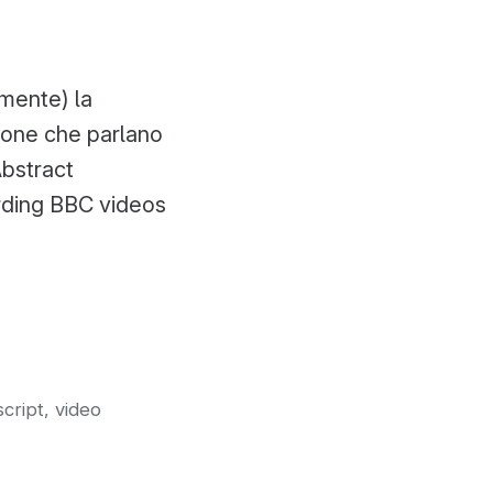
amente) la
sone che parlano
Abstract
ording BBC videos
,
script
video