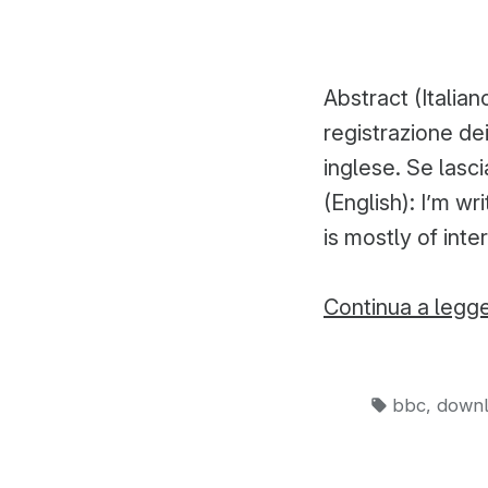
Abstract (Italian
registrazione d
inglese. Se lasc
(English): I’m w
is mostly of inte
Continua a legg
Tag:
,
bbc
down