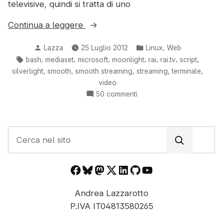
televisive, quindi si tratta di uno
“Scaricare
Continua a leggere
facilmente
Pubblicato
Pubblicato
,
Lazza
25 Luglio 2012
Linux
Web
video
da
in:
Tag:
,
,
,
,
,
,
,
bash
mediaset
microsoft
moonlight
rai
rai.tv
script
con
,
,
,
,
,
silverlight
smooth
smooth streaming
streaming
terminale
tecnologia
video
Silverlight
su
50 commenti
(Smooth
Scaricare
Streaming)
facilmente
video
in
C
con
Linux”
e
tecnologia
r
Silverlight
Facebook
Bluesky
Mastodon
X
LinkedIn
GitHub
YouTube
c
(Smooth
Streaming)
a
Andrea Lazzarotto
in
n
Linux
P.IVA IT04813580265
e
l