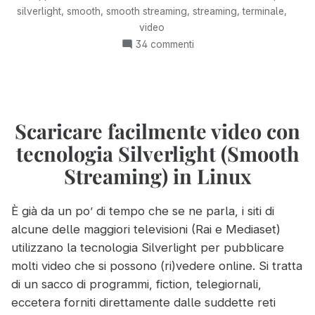
formato
,
,
,
,
,
silverlight
smooth
smooth streaming
streaming
terminale
Silverlight
video
(Smooth
su
34 commenti
Streaming)
Scaricare
con
video
in
Mac
formato
OS
Silverlight
Scaricare facilmente video con
X”
(Smooth
tecnologia Silverlight (Smooth
Streaming)
con
Streaming) in Linux
Mac
OS
È già da un po’ di tempo che se ne parla, i siti di
X
alcune delle maggiori televisioni (Rai e Mediaset)
utilizzano la tecnologia Silverlight per pubblicare
molti video che si possono (ri)vedere online. Si tratta
di un sacco di programmi, fiction, telegiornali,
eccetera forniti direttamente dalle suddette reti