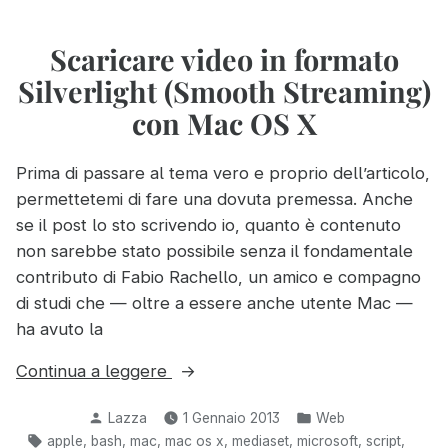
una
ed
eseguibili
comoda
su
Scaricare video in formato
directory”
Linux
Silverlight (Smooth Streaming)
con
una
con Mac OS X
comoda
directory
Prima di passare al tema vero e proprio dell’articolo,
permettetemi di fare una dovuta premessa. Anche
se il post lo sto scrivendo io, quanto è contenuto
non sarebbe stato possibile senza il fondamentale
contributo di Fabio Rachello, un amico e compagno
di studi che — oltre a essere anche utente Mac —
ha avuto la
“Scaricare
Continua a leggere
video
Pubblicato
Pubblicato
Lazza
1 Gennaio 2013
Web
in
da
in:
Tag:
,
,
,
,
,
,
,
apple
bash
mac
mac os x
mediaset
microsoft
script