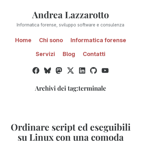
Vai
Andrea Lazzarotto
al
contenuto
Informatica forense, sviluppo software e consulenza
Home
Chi sono
Informatica forense
Servizi
Blog
Contatti
Facebook
Bluesky
Mastodon
Twitter
LinkedIn
GitHub
YouTube
/
X
Archivi dei tag:
terminale
Ordinare script ed eseguibili
su Linux con una comoda