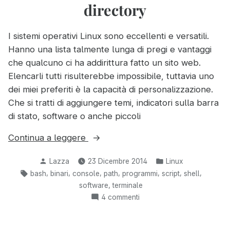
directory
I sistemi operativi Linux sono eccellenti e versatili.
Hanno una lista talmente lunga di pregi e vantaggi
che qualcuno ci ha addirittura fatto un sito web.
Elencarli tutti risulterebbe impossibile, tuttavia uno
dei miei preferiti è la capacità di personalizzazione.
Che si tratti di aggiungere temi, indicatori sulla barra
di stato, software o anche piccoli
“Ordinare
Continua a leggere
script
Pubblicato
Pubblicato
Lazza
23 Dicembre 2014
Linux
ed
da
in:
Tag:
,
,
,
,
,
,
,
bash
binari
console
path
programmi
script
shell
eseguibili
,
software
terminale
su
su
4 commenti
Linux
Ordinare
con
script