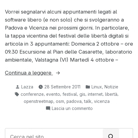
Vorrei segnalarvi alcuni appuntamenti legati al
software libero (e non solo) che si svolgeranno a
Padova e Vicenza nei prossimi giorni. In particolare,
la tappa vicentina del festival delle libertà digitali si
articola in 3 appuntamenti: Domenica 2 ottobre – ore
09.30 Escursione al Pian delle Casarette, laboratorio
ambientale, Valstagna (VI) Martedì 4 ottobre –
“Libertà
Continua a leggere
digitali
Pubblicato
Pubblicato
,
Lazza
28 Settembre 2011
Linux
Notizie
a
da
in:
Tag:
,
,
,
,
,
,
conferenze
evento
festival
gis
internet
libertà
Vicenza
,
,
,
,
openstreetmap
osm
padova
talk
vicenza
e
su
Lascia un commento
OSMit
Libertà
a
digitali
Padova”
a
C
Vicenza