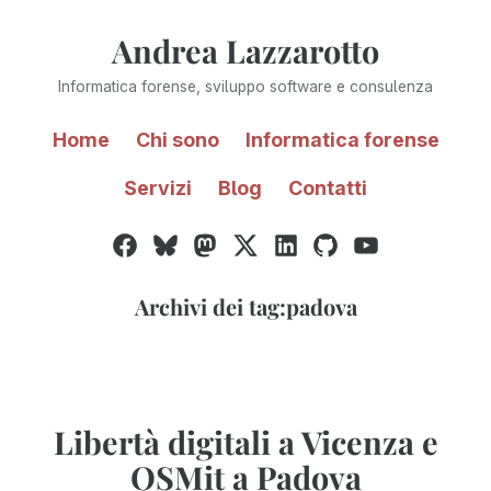
Vai
Andrea Lazzarotto
al
contenuto
Informatica forense, sviluppo software e consulenza
Home
Chi sono
Informatica forense
Servizi
Blog
Contatti
Facebook
Bluesky
Mastodon
Twitter
LinkedIn
GitHub
YouTube
/
X
Archivi dei tag:
padova
Libertà digitali a Vicenza e
OSMit a Padova