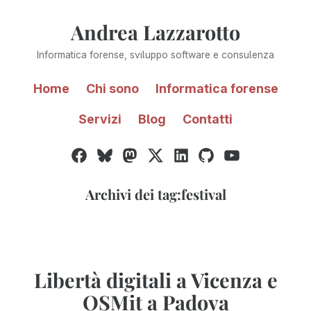
Vai
Andrea Lazzarotto
al
contenuto
Informatica forense, sviluppo software e consulenza
Home
Chi sono
Informatica forense
Servizi
Blog
Contatti
Facebook
Bluesky
Mastodon
Twitter
LinkedIn
GitHub
YouTube
/
X
Archivi dei tag:
festival
Libertà digitali a Vicenza e
OSMit a Padova