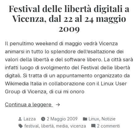
e
Festival delle libertà digitali a
OSMit
Vicenza, dal 22 al 24 maggio
a
Padova
2009
Il penultimo weekend di maggio vedrà Vicenza
animarsi in tutto lo splendore dell’esaltazione dei
valori della libertà e del software libero. La città sarà
infatti luogo di svolgimento del Festival delle libertà
digitali. Si tratta di un appuntamento organizzato da
Wikimedia Italia in collaborazione con il Linux User
Group di Vicenza, di cui mi onoro
“Festival
Continua a leggere
delle
Pubblicato
Pubblicato
,
Lazza
2 Maggio 2009
Linux
Notizie
libertà
da
in:
Tag:
,
,
,
su
festival
libertà
media
vicenza
2 commenti
digitali
Festival
a