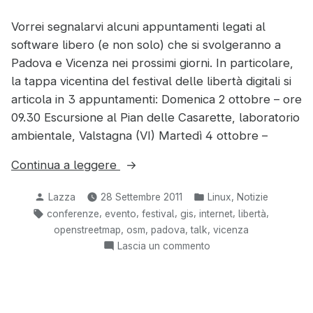
Vorrei segnalarvi alcuni appuntamenti legati al
software libero (e non solo) che si svolgeranno a
Padova e Vicenza nei prossimi giorni. In particolare,
la tappa vicentina del festival delle libertà digitali si
articola in 3 appuntamenti: Domenica 2 ottobre – ore
09.30 Escursione al Pian delle Casarette, laboratorio
ambientale, Valstagna (VI) Martedì 4 ottobre –
“Libertà
Continua a leggere
digitali
Pubblicato
Pubblicato
,
Lazza
28 Settembre 2011
Linux
Notizie
a
da
in:
Tag:
,
,
,
,
,
,
conferenze
evento
festival
gis
internet
libertà
Vicenza
,
,
,
,
openstreetmap
osm
padova
talk
vicenza
e
su
Lascia un commento
OSMit
Libertà
a
digitali
Padova”
a
Vicenza