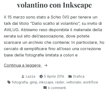
volantino con Inkscape
Il 15 marzo sono stato a Schio (VI) per tenere un
talk dal titolo “Dallo scatto al volantino”, su invito di
AViLUG. Abbiamo reso disponibile il materiale della
serata sul sito dell’associazione, dove potete
scaricare un archivio che contiene: In particolare, ho
cercato di semplificare fino all’osso una correzione
base delle fotografie limitata a colori e
“Correggere
Continua a leggere
i
Pubblicato
Pubblicato
Lazza
5 Aprile 2016
Grafica
colori
da
in:
Tag:
,
,
,
,
,
fotografia
gimp
inkscape
raster
vettoriale
workflow
delle
su
6 commenti
foto
Correggere
con
i
GIMP
colori
delle