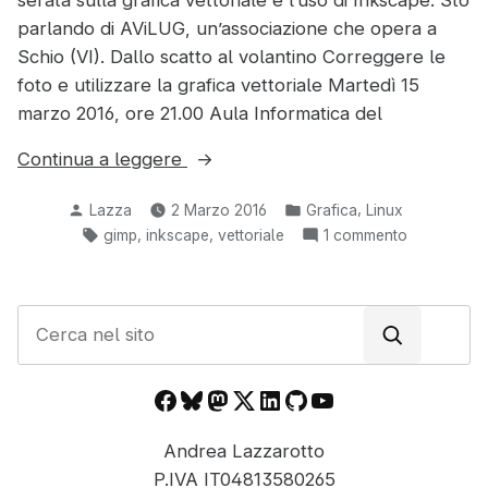
serata sulla grafica vettoriale e l’uso di Inkscape. Sto
parlando di AViLUG, un’associazione che opera a
Schio (VI). Dallo scatto al volantino Correggere le
foto e utilizzare la grafica vettoriale Martedì 15
marzo 2016, ore 21.00 Aula Informatica del
“Serata
Continua a leggere
“Dallo
Pubblicato
Pubblicato
,
Lazza
2 Marzo 2016
Grafica
Linux
scatto
da
in:
Tag:
,
,
su
gimp
inkscape
vettoriale
1 commento
al
Serata
volantino”
“Dallo
a
scatto
C
Schio
al
e
volantino”
(VI)
r
a
—
Facebook
Bluesky
Mastodon
X
LinkedIn
GitHub
YouTube
c
Schio
15
(VI)
a
marzo
Andrea Lazzarotto
—
n
2016″
15
P.IVA IT04813580265