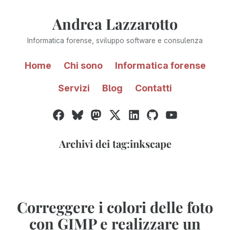
Vai
Andrea Lazzarotto
al
contenuto
Informatica forense, sviluppo software e consulenza
Home
Chi sono
Informatica forense
Servizi
Blog
Contatti
Facebook
Bluesky
Mastodon
Twitter
LinkedIn
GitHub
YouTube
/
X
Archivi dei tag:
inkscape
Correggere i colori delle foto
con GIMP e realizzare un