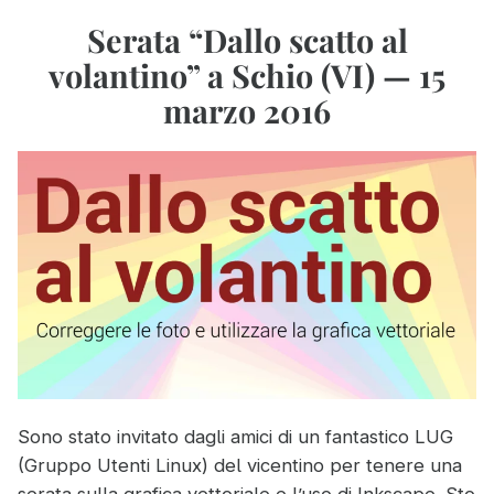
e
foto
Serata “Dallo scatto al
realizzare
con
un
volantino” a Schio (VI) — 15
GIMP
volantino
e
marzo 2016
con
realizzare
Inkscape”
un
volantino
con
Inkscape
Sono stato invitato dagli amici di un fantastico LUG
(Gruppo Utenti Linux) del vicentino per tenere una