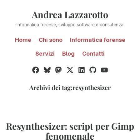
Vai
Andrea Lazzarotto
al
contenuto
Informatica forense, sviluppo software e consulenza
Home
Chi sono
Informatica forense
Servizi
Blog
Contatti
Facebook
Bluesky
Mastodon
Twitter
LinkedIn
GitHub
YouTube
/
X
Archivi dei tag:
resynthesizer
Resynthesizer: script per Gimp
fenomenale