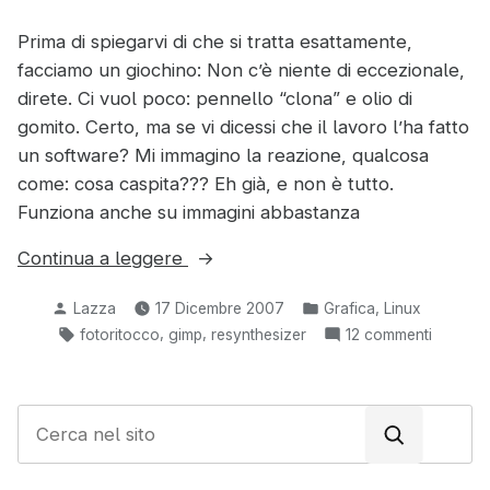
Prima di spiegarvi di che si tratta esattamente,
facciamo un giochino: Non c’è niente di eccezionale,
direte. Ci vuol poco: pennello “clona” e olio di
gomito. Certo, ma se vi dicessi che il lavoro l’ha fatto
un software? Mi immagino la reazione, qualcosa
come: cosa caspita??? Eh già, e non è tutto.
Funziona anche su immagini abbastanza
“Resynthesizer:
Continua a leggere
script
Pubblicato
Pubblicato
,
Lazza
17 Dicembre 2007
Grafica
Linux
per
da
in:
Tag:
,
,
su
fotoritocco
gimp
resynthesizer
12 commenti
Gimp
Resynthe
fenomenale”
script
per
C
Gimp
e
fenomen
r