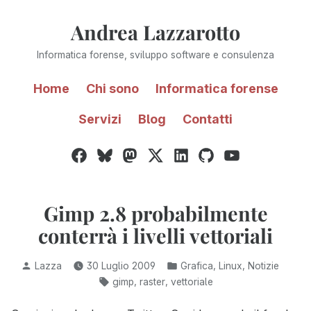
Vai
Andrea Lazzarotto
al
contenuto
Informatica forense, sviluppo software e consulenza
Home
Chi sono
Informatica forense
Servizi
Blog
Contatti
Facebook
Bluesky
Mastodon
Twitter
LinkedIn
GitHub
YouTube
/
X
Gimp 2.8 probabilmente
conterrà i livelli vettoriali
Pubblicato
Pubblicato
,
,
Lazza
30 Luglio 2009
Grafica
Linux
Notizie
da
in:
Tag:
,
,
gimp
raster
vettoriale