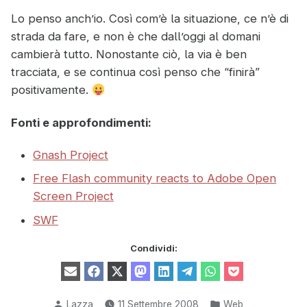
Lo penso anch’io. Così com’è la situazione, ce n’è di
strada da fare, e non è che dall’oggi al domani
cambierà tutto. Nonostante ciò, la via è ben
tracciata, e se continua così penso che “finirà”
positivamente.
Fonti e approfondimenti:
Gnash Project
Free Flash community reacts to Adobe Open
Screen Project
SWF
Condividi:
Share
Share
Share
Share
Share
Share
Share
Share
E
F
X
M
L
T
W
P
on
on
on
on
on
on
on
on
m
a
(
a
i
e
h
o
a
c
T
s
n
l
a
c
i
e
w
t
k
e
t
k
Pubblicato
Pubblicato
Lazza
11 Settembre 2008
Web