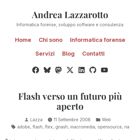
Vai
Andrea Lazzarotto
al
contenuto
Informatica forense, sviluppo software e consulenza
Home
Chi sono
Informatica forense
Servizi
Blog
Contatti
Facebook
Bluesky
Mastodon
Twitter
LinkedIn
GitHub
YouTube
/
X
Flash verso un futuro più
aperto
Pubblicato
Pubblicato
Lazza
11 Settembre 2008
Web
da
in:
Tag:
,
,
,
,
,
,
adobe
flash
flex
gnash
macromedia
opensource
ria