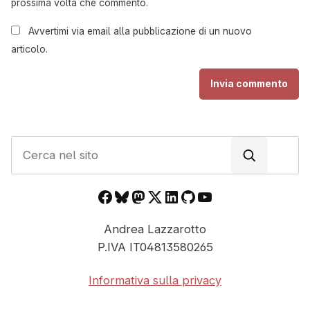
prossima volta che commento.
Avvertimi via email alla pubblicazione di un nuovo
articolo.
C
e
r
Facebook
Bluesky
Mastodon
X
LinkedIn
GitHub
YouTube
c
a
Andrea Lazzarotto
n
P.IVA IT04813580265
e
l
Informativa sulla privacy
s
i