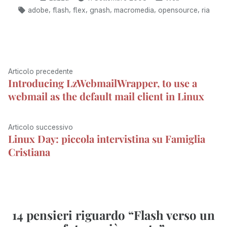
l
b
i
o
e
g
s
e
da
in:
Tag:
o
t
d
d
r
A
t
,
,
,
,
,
,
adobe
flash
flex
gnash
macromedia
opensource
ria
o
t
o
I
a
p
k
e
n
n
m
p
r
)
Navigazione
Articolo
Articolo precedente
Introducing LzWebmailWrapper, to use a
articoli
precedente:
webmail as the default mail client in Linux
Articolo
Articolo successivo
Linux Day: piccola intervistina su Famiglia
successivo:
Cristiana
14 pensieri riguardo “
Flash verso un