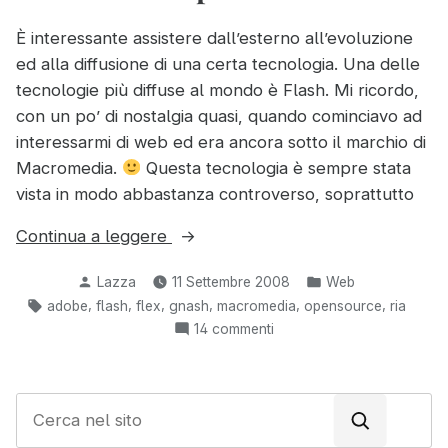
È interessante assistere dall’esterno all’evoluzione
ed alla diffusione di una certa tecnologia. Una delle
tecnologie più diffuse al mondo è Flash. Mi ricordo,
con un po’ di nostalgia quasi, quando cominciavo ad
interessarmi di web ed era ancora sotto il marchio di
Macromedia.
Questa tecnologia è sempre stata
vista in modo abbastanza controverso, soprattutto
“Flash
Continua a leggere
verso
Pubblicato
Pubblicato
Lazza
11 Settembre 2008
Web
un
da
in:
Tag:
,
,
,
,
,
,
adobe
flash
flex
gnash
macromedia
opensource
ria
futuro
su
14 commenti
più
Flash
aperto”
verso
un
C
futuro
e
più