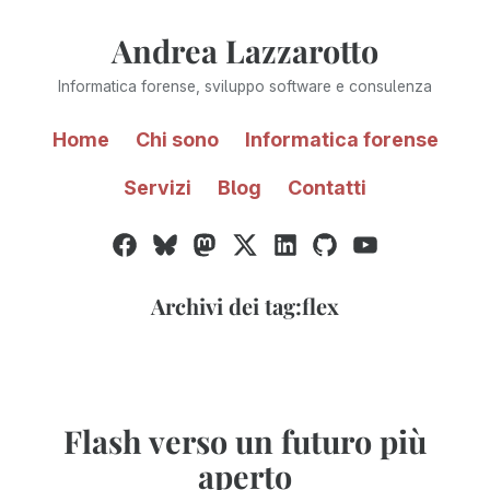
Vai
Andrea Lazzarotto
al
contenuto
Informatica forense, sviluppo software e consulenza
Home
Chi sono
Informatica forense
Servizi
Blog
Contatti
Facebook
Bluesky
Mastodon
Twitter
LinkedIn
GitHub
YouTube
/
X
Archivi dei tag:
flex
Flash verso un futuro più
aperto