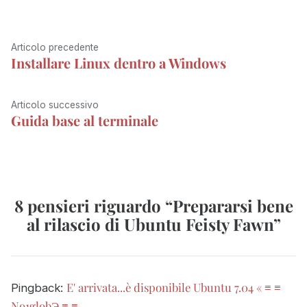
r
)
Navigazione
Articolo
Articolo precedente
Installare Linux dentro a Windows
articoli
precedente:
Articolo
Articolo successivo
Guida base al terminale
successivo:
8 pensieri riguardo “
Prepararsi bene
al rilascio di Ubuntu Feisty Fawn
”
E' arrivata...è disponibile Ubuntu 7.04 « ≡ ≡
Pingback:
No1globЭ ≡ ≡