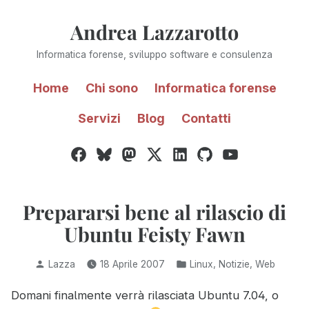
Vai
Andrea Lazzarotto
al
contenuto
Informatica forense, sviluppo software e consulenza
Home
Chi sono
Informatica forense
Servizi
Blog
Contatti
Facebook
Bluesky
Mastodon
Twitter
LinkedIn
GitHub
YouTube
/
X
Prepararsi bene al rilascio di
Ubuntu Feisty Fawn
Pubblicato
Pubblicato
,
,
Lazza
18 Aprile 2007
Linux
Notizie
Web
da
in:
Domani finalmente verrà rilasciata Ubuntu 7.04, o