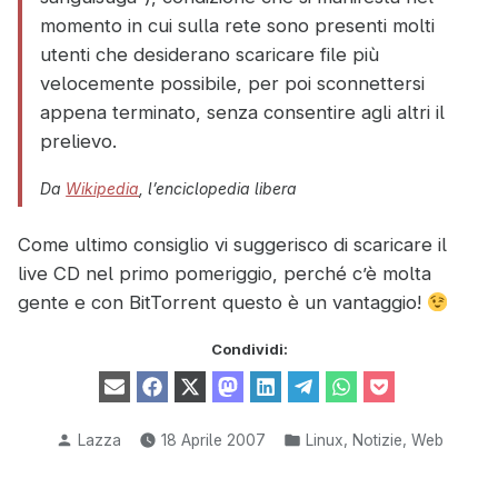
momento in cui sulla rete sono presenti molti
utenti che desiderano scaricare file più
velocemente possibile, per poi sconnettersi
appena terminato, senza consentire agli altri il
prelievo.
Da
Wikipedia
, l’enciclopedia libera
Come ultimo consiglio vi suggerisco di scaricare il
live CD nel primo pomeriggio, perché c’è molta
gente e con BitTorrent questo è un vantaggio!
Condividi:
Share
Share
Share
Share
Share
Share
Share
Share
E
F
X
M
L
T
W
P
on
on
on
on
on
on
on
on
m
a
(
a
i
e
h
o
a
c
T
s
n
l
a
c
i
e
w
t
k
e
t
k
Pubblicato
Pubblicato
,
,
Lazza
18 Aprile 2007
Linux
Notizie
Web
l
b
i
o
e
g
s
e
da
in:
o
t
d
d
r
A
t
o
t
o
I
a
p
k
e
n
n
m
p