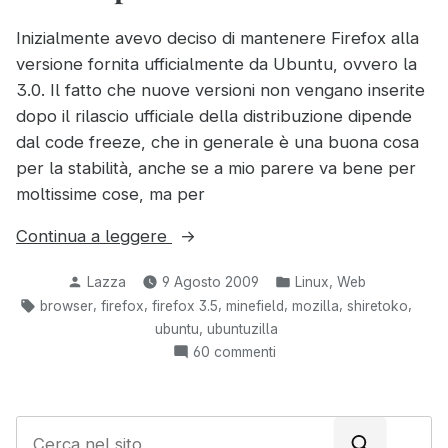
Inizialmente avevo deciso di mantenere Firefox alla
versione fornita ufficialmente da Ubuntu, ovvero la
3.0. Il fatto che nuove versioni non vengano inserite
dopo il rilascio ufficiale della distribuzione dipende
dal code freeze, che in generale è una buona cosa
per la stabilità, anche se a mio parere va bene per
moltissime cose, ma per
“Firefox
Continua a leggere
3.5
Pubblicato
Pubblicato
,
Lazza
9 Agosto 2009
Linux
Web
su
da
in:
Tag:
,
,
,
,
,
,
browser
firefox
firefox 3.5
minefield
mozilla
shiretoko
Ubuntu:
,
ubuntu
ubuntuzilla
la
su
60 commenti
risposta
Firefox
è
3.5
Ubuntuzilla”
su
C
Ubuntu: