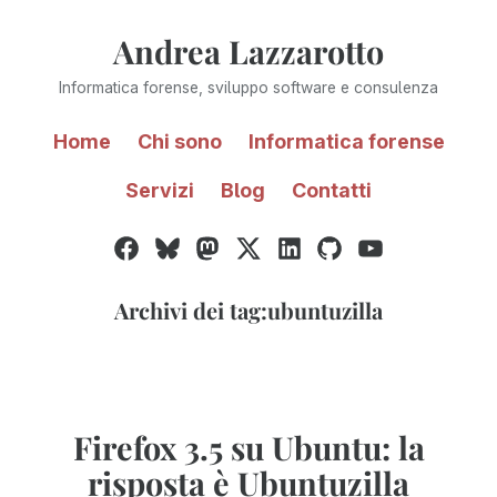
Vai
Andrea Lazzarotto
al
contenuto
Informatica forense, sviluppo software e consulenza
Home
Chi sono
Informatica forense
Servizi
Blog
Contatti
Facebook
Bluesky
Mastodon
Twitter
LinkedIn
GitHub
YouTube
/
X
Archivi dei tag:
ubuntuzilla
Firefox 3.5 su Ubuntu: la
risposta è Ubuntuzilla