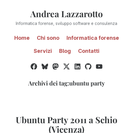
Vai
Andrea Lazzarotto
al
contenuto
Informatica forense, sviluppo software e consulenza
Home
Chi sono
Informatica forense
Servizi
Blog
Contatti
Facebook
Bluesky
Mastodon
Twitter
LinkedIn
GitHub
YouTube
/
X
Archivi dei tag:
ubuntu party
Ubuntu Party 2011 a Schio
(Vicenza)