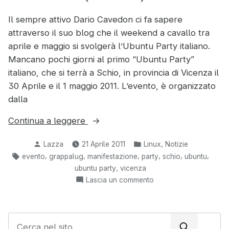
Il sempre attivo Dario Cavedon ci fa sapere
attraverso il suo blog che il weekend a cavallo tra
aprile e maggio si svolgerà l’Ubuntu Party italiano.
Mancano pochi giorni al primo “Ubuntu Party”
italiano, che si terrà a Schio, in provincia di Vicenza il
30 Aprile e il 1 maggio 2011. L’evento, è organizzato
dalla
“Ubuntu
Continua a leggere
Party
Pubblicato
Pubblicato
,
Lazza
21 Aprile 2011
Linux
Notizie
2011
da
in:
Tag:
,
,
,
,
,
,
evento
grappalug
manifestazione
party
schio
ubuntu
a
,
ubuntu party
vicenza
Schio
su
Lascia un commento
(Vicenza)”
Ubuntu
Party
2011
C
a