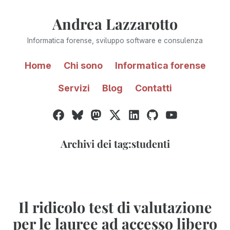
Vai
Andrea Lazzarotto
al
contenuto
Informatica forense, sviluppo software e consulenza
Home
Chi sono
Informatica forense
Servizi
Blog
Contatti
Facebook
Bluesky
Mastodon
Twitter
LinkedIn
GitHub
YouTube
/
X
Archivi dei tag:
studenti
Il ridicolo test di valutazione
per le lauree ad accesso libero