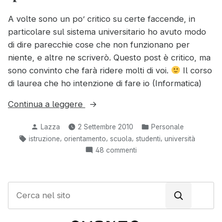
A volte sono un po’ critico su certe faccende, in
particolare sul sistema universitario ho avuto modo
di dire parecchie cose che non funzionano per
niente, e altre ne scriverò. Questo post è critico, ma
sono convinto che farà ridere molti di voi.
Il corso
di laurea che ho intenzione di fare io (Informatica)
“Il
Continua a leggere
ridicolo
Pubblicato
Pubblicato
Lazza
2 Settembre 2010
Personale
test
da
in:
Tag:
,
,
,
,
istruzione
orientamento
scuola
studenti
università
di
su
48 commenti
valutazione
Il
per
ridicolo
le
test
C
lauree
di
e
valutazione
ad
r
per
accesso