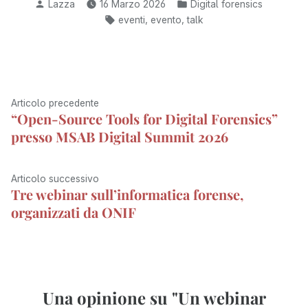
i
e
w
t
k
e
t
k
Pubblicato
Pubblicato
Lazza
16 Marzo 2026
Digital forensics
l
b
i
o
e
g
s
e
da
in:
Tag:
o
t
d
d
r
A
t
,
,
eventi
evento
talk
o
t
o
I
a
p
k
e
n
n
m
p
r
)
Navigazione
Articolo
Articolo precedente
“Open-Source Tools for Digital Forensics”
articoli
precedente:
presso MSAB Digital Summit 2026
Articolo
Articolo successivo
Tre webinar sull’informatica forense,
successivo:
organizzati da ONIF
Una opinione su "
Un webinar