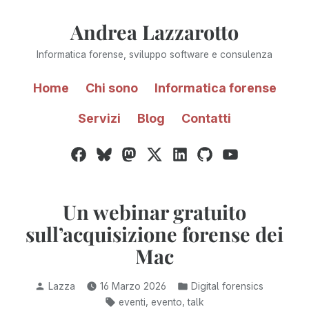
Vai
Andrea Lazzarotto
al
contenuto
Informatica forense, sviluppo software e consulenza
Home
Chi sono
Informatica forense
Servizi
Blog
Contatti
Facebook
Bluesky
Mastodon
Twitter
LinkedIn
GitHub
YouTube
/
X
Un webinar gratuito
sull’acquisizione forense dei
Mac
Pubblicato
Pubblicato
Lazza
16 Marzo 2026
Digital forensics
da
in:
Tag:
,
,
eventi
evento
talk