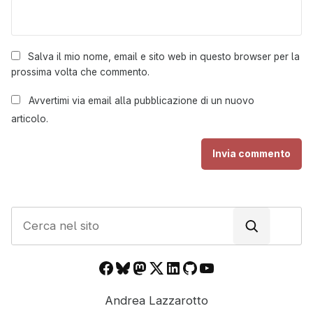
Salva il mio nome, email e sito web in questo browser per la
prossima volta che commento.
Avvertimi via email alla pubblicazione di un nuovo
articolo.
C
e
r
Facebook
Bluesky
Mastodon
X
LinkedIn
GitHub
YouTube
c
a
Andrea Lazzarotto
n