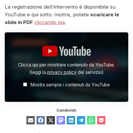
La registrazione dell’intervento è disponibile su
YouTube e qui sotto. Inoltre, potete
scaricare le
slide in PDF
cliccando qui
.
Display
"Dalla
copia
live
alla
Fuji
Clicca qui per mostrare contenuto da YouTube.
Cartridge:
(leggi la
privacy policy
del servizio)
la
nuova
frontiera
Mostra sempre i contenuti da YouTube
dell’acquisizione
forense
dei
Mac"
Condividi:
from
YouTube
Share
Share
Share
Share
Share
Share
Share
Share
E
F
X
M
L
T
W
P
on
on
on
on
on
on
on
on
m
a
(
a
i
e
h
o
a
c
T
s
n
l
a
c