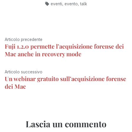
da
in:
Tag:
o
t
d
d
r
A
t
,
,
eventi
evento
talk
o
t
o
I
a
p
k
e
n
n
m
p
r
)
Navigazione
Articolo
Articolo precedente
Fuji 1.2.0 permette l’acquisizione forense dei
articoli
precedente:
Mac anche in recovery mode
Articolo
Articolo successivo
Un webinar gratuito sull’acquisizione forense
successivo:
dei Mac
Lascia un commento