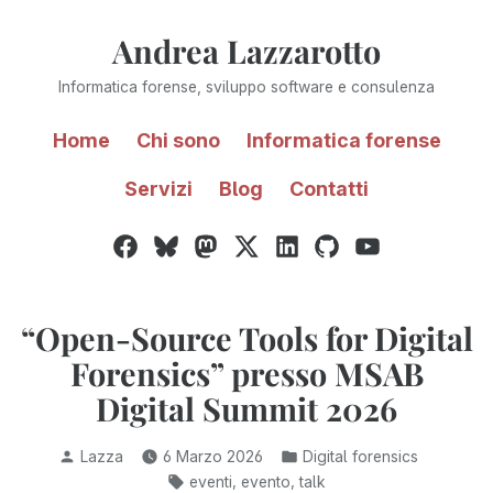
Vai
Andrea Lazzarotto
al
contenuto
Informatica forense, sviluppo software e consulenza
Home
Chi sono
Informatica forense
Servizi
Blog
Contatti
Facebook
Bluesky
Mastodon
Twitter
LinkedIn
GitHub
YouTube
/
X
“Open-Source Tools for Digital
Forensics” presso MSAB
Digital Summit 2026
Pubblicato
Pubblicato
Lazza
6 Marzo 2026
Digital forensics
da
in:
Tag:
,
,
eventi
evento
talk