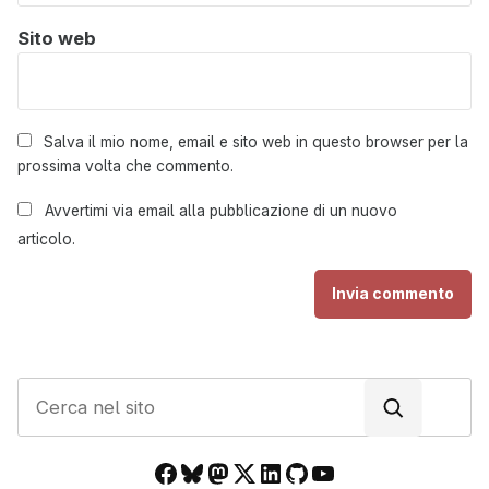
Sito web
Salva il mio nome, email e sito web in questo browser per la
prossima volta che commento.
Avvertimi via email alla pubblicazione di un nuovo
articolo.
C
e
r
Facebook
Bluesky
Mastodon
X
LinkedIn
GitHub
YouTube
c