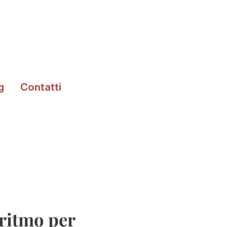
g
Contatti
oritmo per