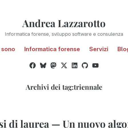
Andrea Lazzarotto
Informatica forense, sviluppo software e consulenza
 sono
Informatica forense
Servizi
Blo
Facebook
Bluesky
Mastodon
Twitter
LinkedIn
GitHub
YouTube
/
X
Archivi dei tag:
triennale
si di laurea — Un nuovo alg