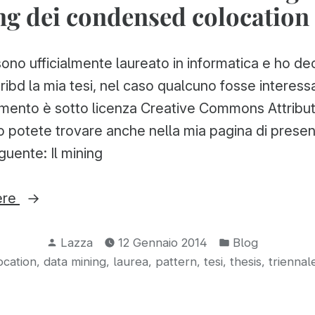
ng dei condensed colocation
no ufficialmente laureato in informatica e ho dec
ribd la mia tesi, nel caso qualcuno fosse interessa
umento è sotto licenza Creative Commons Attribut
o potete trovare anche nella mia pagina di prese
eguente: Il mining
“La
ere
mia
Pubblicato
Pubblicato
tesi
Lazza
12 Gennaio 2014
Blog
da
in:
,
,
,
,
,
,
ocation
data mining
laurea
pattern
tesi
thesis
triennal
di
laurea
—