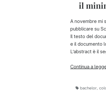
il mini
A novembre mi so
pubblicare su Sc
Il testo del doc
e il documento l
L’abstract è il s
Continua a legg
Tag:
,
bachelor
col