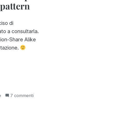
 pattern
iso di
to a consultarla.
ion-Share Alike
ntazione.
su
e
7 commenti
La
mia