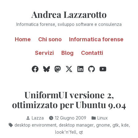
Vai
Andrea Lazzarotto
al
contenuto
Informatica forense, sviluppo software e consulenza
Home
Chi sono
Informatica forense
Servizi
Blog
Contatti
Facebook
Bluesky
Mastodon
Twitter
LinkedIn
GitHub
YouTube
/
X
UniformUI versione 2,
ottimizzato per Ubuntu 9.04
Pubblicato
Pubblicato
Lazza
12 Giugno 2009
Linux
da
in:
Tag:
,
,
,
,
,
desktop environment
desktop manager
gnome
gtk
kde
,
look'n'fell
qt