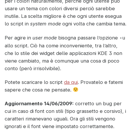
per i colori naturalmente, perché ogni utente può
usare un tema con colori diversi perciò sarebbe
inutile. La scelta migliore è che ogni utente esegua
lo script in
system mode
ogni volta che cambia tema.
Per agire in
user mode
bisogna passare l’opzione
-u
allo script. Ciò ha come inconveniente, tra l’altro,
che lo stile dei widget delle applicazioni KDE 3 non
viene cambiato, ma è comunque una cosa di poco
conto (però irrisolvibile).
Potete scaricare lo script
da qui
. Provatelo e fatemi
sapere che cosa ne pensate.
Aggiornamento 14/06/2009:
corretto un bug per
cui in caso di font con stili (tipo grassetto e corsivo), i
caratteri rimanevano uguali. Ora gli stili vengono
ignorati e il font viene impostato correttamente.