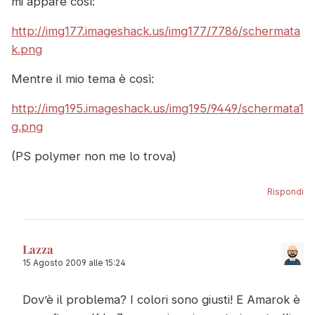
mi appare così:
http://img177.imageshack.us/img177/7786/schermata
k.png
Mentre il mio tema è così:
http://img195.imageshack.us/img195/9449/schermata1
g.png
(PS polymer non me lo trova)
Rispondi
Lazza
15 Agosto 2009 alle 15:24
Dov’è il problema? I colori sono giusti! E Amarok è