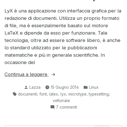
LyX è una applicazione con interfaccia grafica per la
redazione di documenti. Utilizza un proprio formato
di file, ma è essenzialmente basato sul motore
LaTeX e dipende da esso per funzionare. Tale
tecnologia, oltre ad essere software libero, è anche
lo standard utilizzato per le pubblicazioni
matematiche e più in generale scientifiche. In
occasione del
“Installare
Continua a leggere
ed
Pubblicato
Pubblicato
Lazza
15 Giugno 2014
Linux
utilizzare
da
in:
Tag:
,
,
,
,
,
,
documenti
font
latex
lyx
microtype
typesetting
i
vettoriale
font
su
7 commenti
Latin
Installare
Modern
ed
su
utilizzare