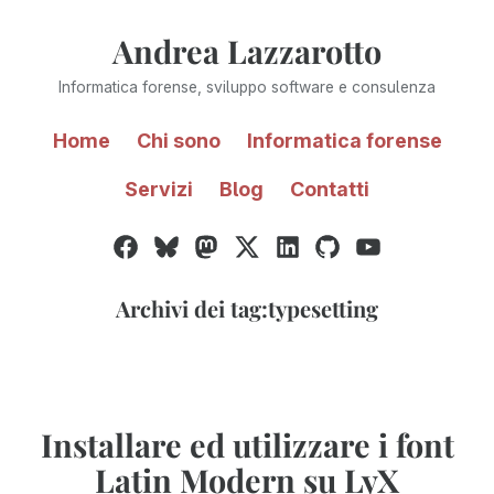
Vai
Andrea Lazzarotto
al
contenuto
Informatica forense, sviluppo software e consulenza
Home
Chi sono
Informatica forense
Servizi
Blog
Contatti
Facebook
Bluesky
Mastodon
Twitter
LinkedIn
GitHub
YouTube
/
X
Archivi dei tag:
typesetting
Installare ed utilizzare i font
Latin Modern su LyX