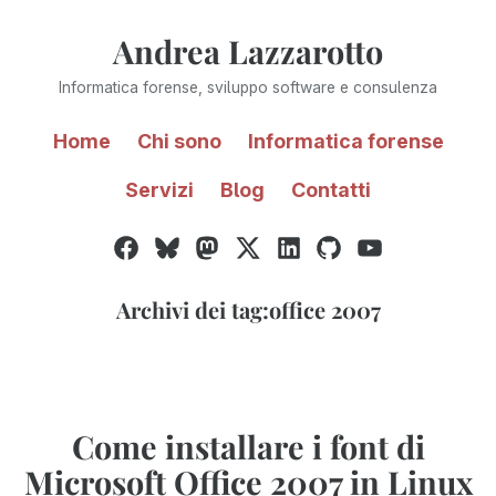
Vai
Andrea Lazzarotto
al
contenuto
Informatica forense, sviluppo software e consulenza
Home
Chi sono
Informatica forense
Servizi
Blog
Contatti
Facebook
Bluesky
Mastodon
Twitter
LinkedIn
GitHub
YouTube
/
X
Archivi dei tag:
office 2007
Come installare i font di
Microsoft Office 2007 in Linux