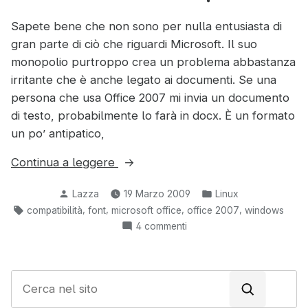
Sapete bene che non sono per nulla entusiasta di
gran parte di ciò che riguardi Microsoft. Il suo
monopolio purtroppo crea un problema abbastanza
irritante che è anche legato ai documenti. Se una
persona che usa Office 2007 mi invia un documento
di testo, probabilmente lo farà in docx. È un formato
un po’ antipatico,
“Come
Continua a leggere
installare
Pubblicato
Pubblicato
Lazza
19 Marzo 2009
Linux
i
da
in:
Tag:
,
,
,
,
compatibilità
font
microsoft office
office 2007
windows
font
su
4 commenti
di
Come
Microsoft
installare
Office
i
C
2007
font
e
di
in