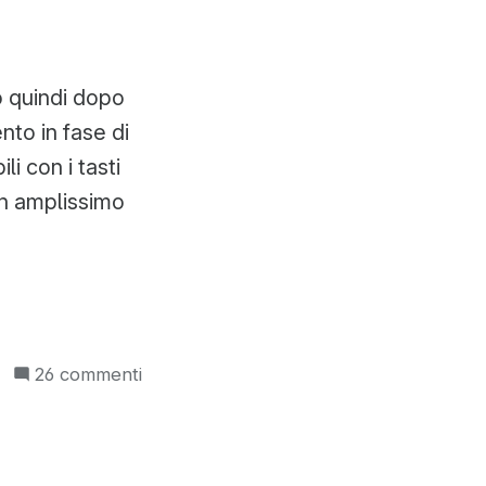
o quindi dopo
nto in fase di
i con i tasti
un amplissimo
su
26 commenti
Cambiare
l’usplash
e
avere