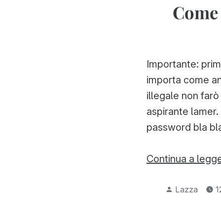
Come r
Importante: prim
importa come and
illegale non far
aspirante lamer.
password bla bla 
Continua a legg
Pubblicato
Lazza
1
da