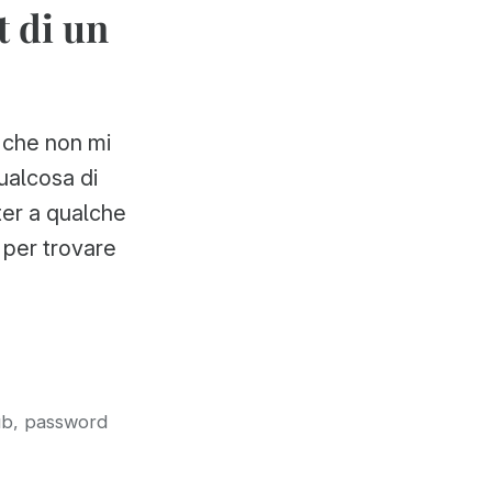
t di un
la
TTY
a
risoluzione
e che non mi
piena
ualcosa di
ter a qualche
 per trovare
:
,
ub
password