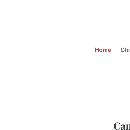
Vai
al
contenuto
Home
Chi
Cam