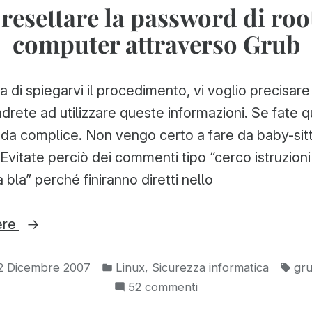
esettare la password di roo
a
computer attraverso Grub
risoluzione
piena”
a di spiegarvi il procedimento, vi voglio precisar
rete ad utilizzare queste informazioni. Se fate q
ò da complice. Non vengo certo a fare da baby-sit
 Evitate perciò dei commenti tipo “cerco istruzioni
bla” perché finiranno diretti nello
“Come
ere
resettare
Pubblicato
Tag
la
,
2 Dicembre 2007
Linux
Sicurezza informatica
gr
in:
su
52 commenti
password
Come