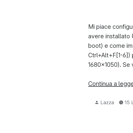
Mi piace configu
avere installato
boot) e come impo
Ctrl+Alt+F[1-6])
1680×1050). Se 
Continua a legg
Pubblicato
Lazza
15 
da