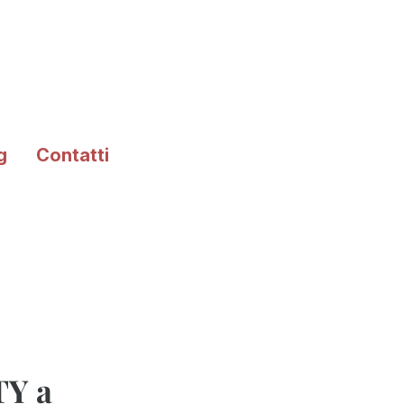
g
Contatti
TY a