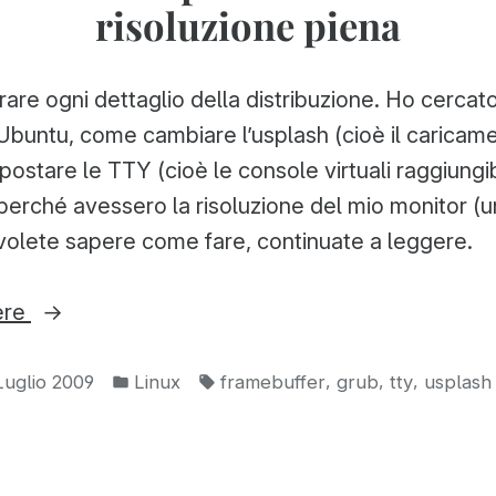
risoluzione piena
rare ogni dettaglio della distribuzione. Ho cercat
 Ubuntu, come cambiare l’usplash (cioè il caricame
stare le TTY (cioè le console virtuali raggiungibil
 perché avessero la risoluzione del mio monitor (
volete sapere come fare, continuate a leggere.
“Cambiare
ere
l’usplash
Pubblicato
Tag:
e
,
,
,
Luglio 2009
Linux
framebuffer
grub
tty
usplash
in:
avere
la
TTY