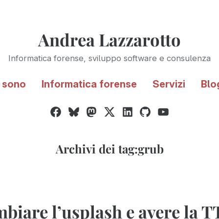
Andrea Lazzarotto
Informatica forense, sviluppo software e consulenza
 sono
Informatica forense
Servizi
Blo
Facebook
Bluesky
Mastodon
Twitter
LinkedIn
GitHub
YouTube
/
X
Archivi dei tag:
grub
biare l’usplash e avere la T